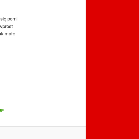
się pełni
 wprost
jak małe
ego