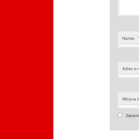
Nazwa
Adres e-
Witryna i
Zapamię