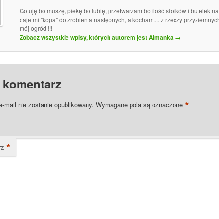
Gotuję bo muszę, piekę bo lubię, przetwarzam bo ilość słoików i butelek n
daje mi "kopa" do zrobienia następnych, a kocham.... z rzeczy przyziemny
mój ogród !!!
Zobacz wszystkie wpisy, których autorem jest Almanka
→
 komentarz
*
e-mail nie zostanie opublikowany.
Wymagane pola są oznaczone
*
rz