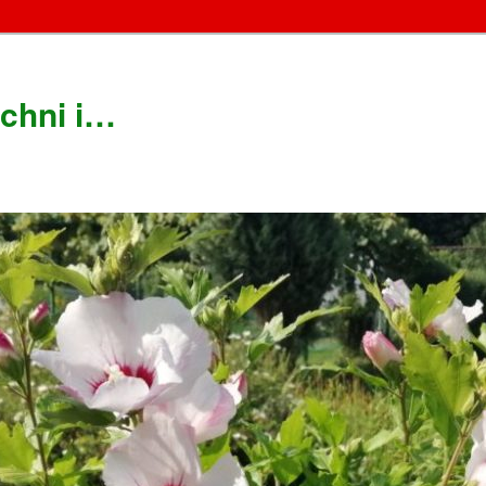
chni i…
!