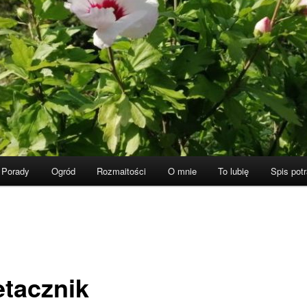
Porady
Ogród
Rozmaitości
O mnie
To lubię
Spis pot
etacznik