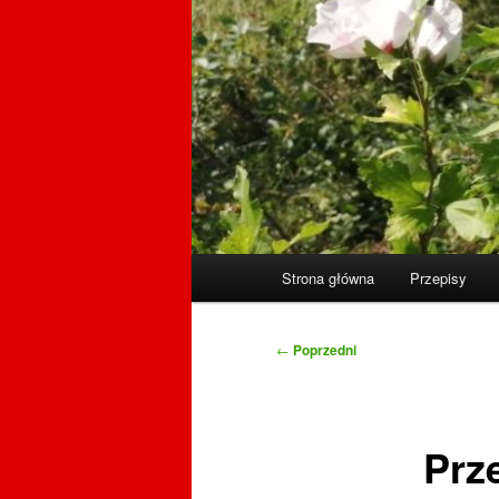
Główne
Strona główna
Przepisy
menu
Nawigacja
←
Poprzedni
wpisu
Prz