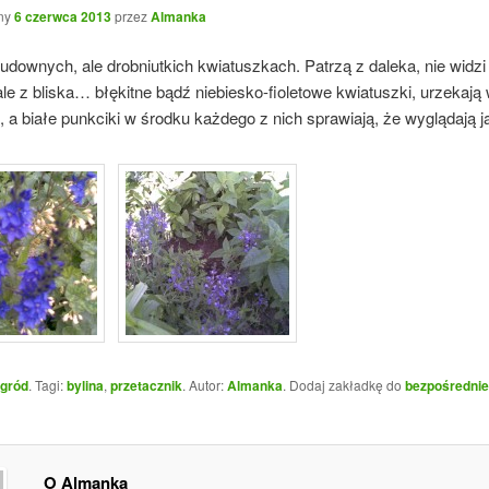
ny
6 czerwca 2013
przez
Almanka
cudownych, ale drobniutkich kwiatuszkach. Patrzą z daleka, nie widzi 
 ale z bliska… błękitne bądź niebiesko-fioletowe kwiatuszki, urzekają
 a białe punkciki w środku każdego z nich sprawiają, że wyglądają 
gród
. Tagi:
bylina
,
przetacznik
. Autor:
Almanka
. Dodaj zakładkę do
bezpośredni
O Almanka