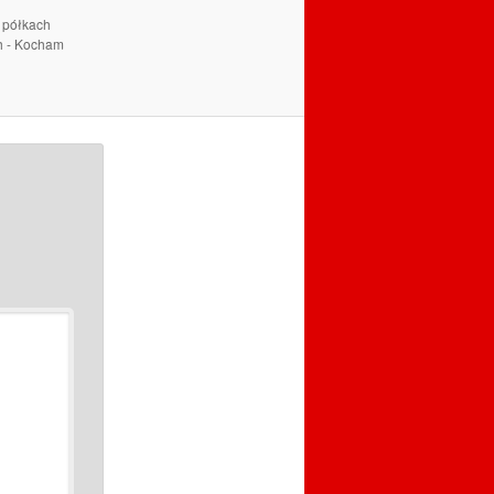
a półkach
ch - Kocham