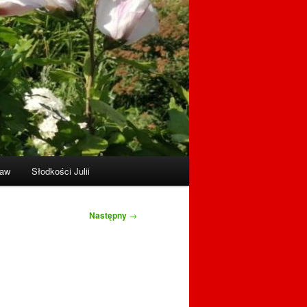
raw
Słodkości Julii
Następny
→