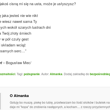
 jakoś cisną mi się na usta, może je usłyszysz?
jaka jesteś nie wie nikt
ie wiesz nawet sama Ty
ych wokół szarych lustrach dni
 Twój złoty śmiech
 w pół czuły gest
 składam wciąż
z samych serc…”
et
– Bogusław Mec/
ozmaitości
. Tagi:
pożegnanie
. Autor:
Almanka
. Dodaj zakładkę do
bezpośrednie
O Almanka
Gotuję bo muszę, piekę bo lubię, przetwarzam bo ilość słoików i butelek n
daje mi "kopa" do zrobienia następnych, a kocham.... z rzeczy przyziemny