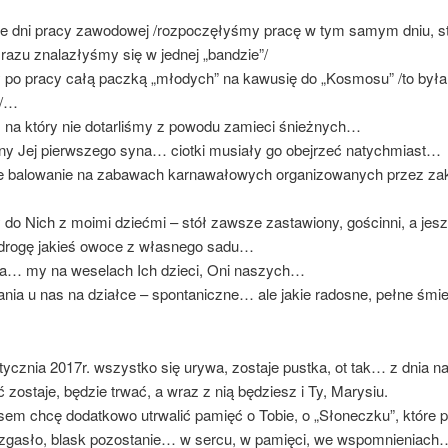
 dni pracy zawodowej /rozpoczęłyśmy pracę w tym samym dniu, st
razu znalazłyśmy się w jednej „bandzie”/
o pracy całą paczką „młodych” na kawusię do „Kosmosu” /to była
w/…
, na który nie dotarliśmy z powodu zamieci śnieżnych…
y Jej pierwszego syna… ciotki musiały go obejrzeć natychmiast…
balowanie na zabawach karnawałowych organizowanych przez za
o Nich z moimi dziećmi – stół zawsze zastawiony, gościnni, a jes
drogę jakieś owoce z własnego sadu…
… my na weselach Ich dzieci, Oni naszych…
nia u nas na działce – spontaniczne… ale jakie radosne, pełne śmi
stycznia 2017r. wszystko się urywa, zostaje pustka, ot tak… z dnia 
 zostaje, będzie trwać, a wraz z nią będziesz i Ty, Marysiu.
sem chcę dodatkowo utrwalić pamięć o Tobie, o „Słoneczku”, które p
ć zgasło, blask pozostanie… w sercu, w pamięci, we wspomnieniach