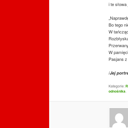
i te słowa
„Naprawdę 
Bo tego n
W tańcząc
Rozbłyska
Przerwany
W pamięci
Pasjans 
/
Jej portr
Kategorie:
R
odnośnika
.