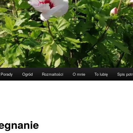
Porady
Ogród
Rozmaitości
O mnie
To lubię
Spis pot
egnanie