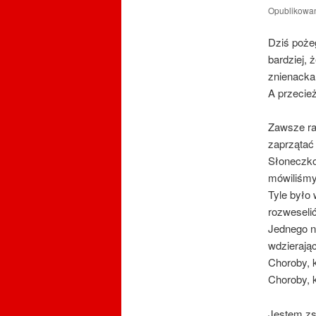
Opublikowa
Dziś poże
bardziej, 
znienack
A przecie
Zawsze ra
zaprzątać
Słoneczko
mówiliśm
Tyle było 
rozweseli
Jednego n
wdzierając
Choroby, k
Choroby, 
Jestem zs