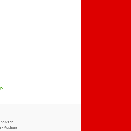
go
a półkach
ch - Kocham