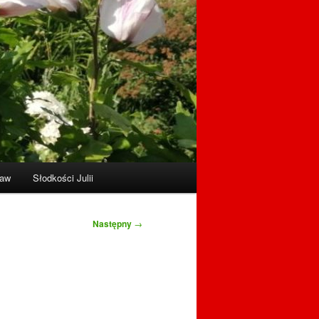
raw
Słodkości Julii
Następny
→