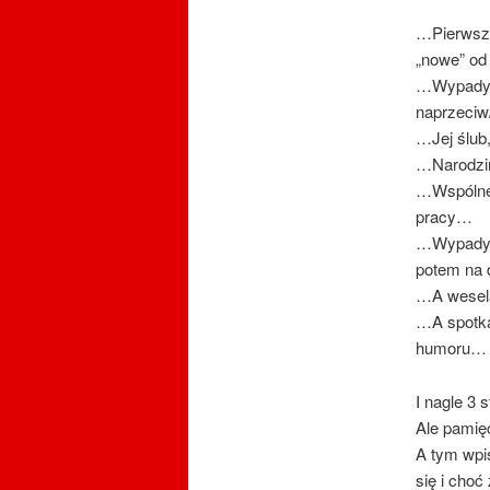
…Pierwsze
„nowe” od 
…Wypady p
naprzeci
…Jej ślub
…Narodzin
…Wspólne 
pracy…
…Wypady d
potem na 
…A wesela
…A spotka
humoru…
I nagle 3 
Ale pamięć
A tym wpi
się i cho