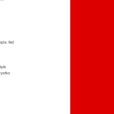
ęża. Ileż
tyle
zystko