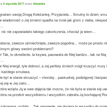
ny
5 stycznia 2017
przez
Almanka
gnałam swoją Drogą Koleżankę, Przyjaciela… Smutny to dzień, smu
że wiadomość o Jej śmierci spadła na mnie jak grom z nieba, niespo
a…
ż nic nie zapowiadało takiego zakończenia, chociaż ja wiem…
dosna, zawsze uśmiechnięta, zawsze pogodna… może po prostu nie
 innym głowy swoimi problemami?
! Tak, to określenie, ta ksywa, pasowała do Niej bardzo…tak na Nią
y…
w Niej energii, tyle dobroci, a Jej perlisty śmiech mógł kruszyć mury i
ć każdego smutasa.
ie był w stanie skruszyć – choroby…paskudnej, podstępnej i bezpa
ej się w Jej ciało…
tóra wzięła Ją w swe objęcia tak mocno, że nie była w stanie się u
która na przekór wszystkiemu i wszystkim zabrała Ją kochającej R
zokowana, rozbita… Tak naprawdę, nie dociera to wszystko do mn