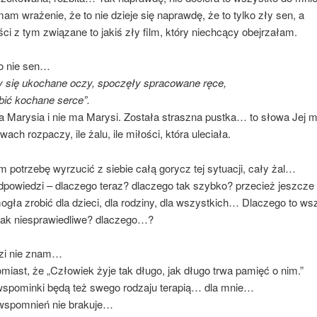
am wrażenie, że to nie dzieje się naprawdę, że to tylko zły sen, a
ci z tym związane to jakiś zły film, który niechcący obejrzałam.
to nie sen…
 się ukochane oczy, spoczęły spracowane ręce,
bić kochane serce”.
 Marysia i nie ma Marysi. Została straszna pustka… to słowa Jej m
wach rozpaczy, ile żalu, ile miłości, która uleciała.
 potrzebę wyrzucić z siebie całą gorycz tej sytuacji, cały żal…
powiedzi – dlaczego teraz? dlaczego tak szybko? przecież jeszcze 
gła zrobić dla dzieci, dla rodziny, dla wszystkich… Dlaczego to ws
tak niesprawiedliwe? dlaczego…?
zi nie znam…
iast, że „Człowiek żyje tak długo, jak długo trwa pamięć o nim.”
wspominki będą też swego rodzaju terapią… dla mnie…
wspomnień nie brakuje…