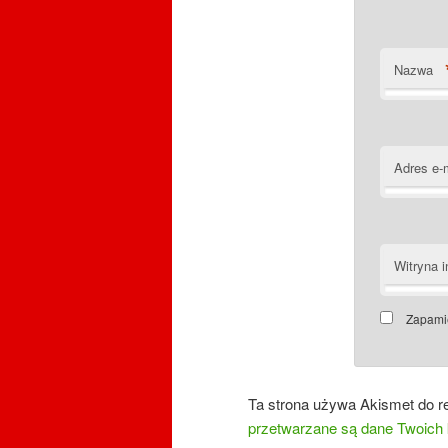
Nazwa
Adres e-
Witryna i
Zapamię
Ta strona używa Akismet do r
przetwarzane są dane Twoich