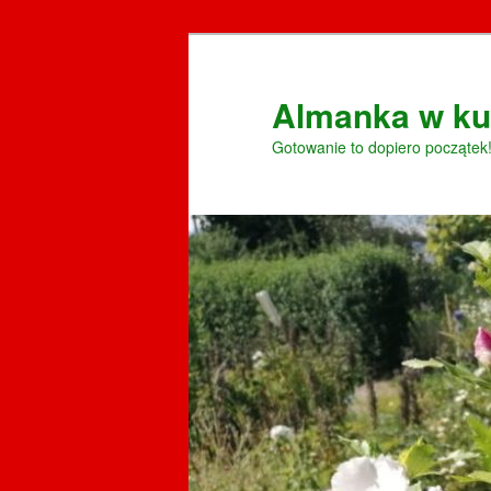
Przeskocz
do
tekstu
Almanka w ku
Gotowanie to dopiero początek