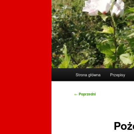
Główne
Strona główna
Przepisy
menu
Nawigacja
←
Poprzedni
wpisu
Poż