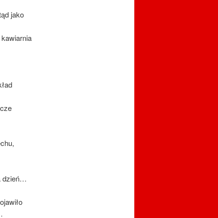
ąd jako
 kawiarnia
kład
zcze
echu,
na dzień…
ojawiło
…