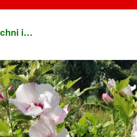
chni i…
!