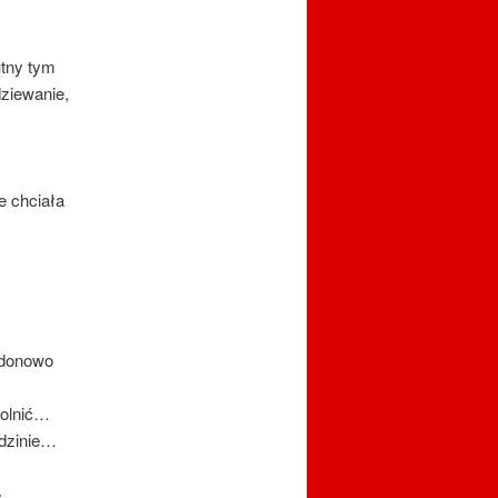
tny tym
dziewanie,
 chciała
rdonowo
wolnić…
odzinie…
ie…