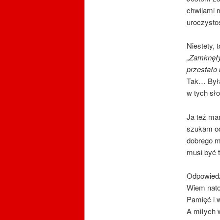
chwilami m
uroczystoś
Niestety, 
„Zamknęły
przestało 
Tak… Była
w tych sło
Ja też mam
szukam od
dobrego mo
musi być 
Odpowied
Wiem natom
Pamięć i 
A miłych 