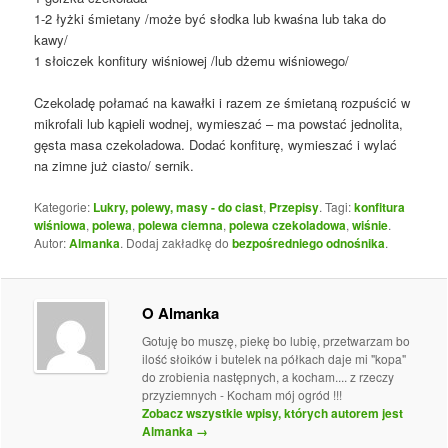
1-2 łyżki śmietany /może być słodka lub kwaśna lub taka do
kawy/
1 słoiczek konfitury wiśniowej /lub dżemu wiśniowego/
Czekoladę połamać na kawałki i razem ze śmietaną rozpuścić w
mikrofali lub kąpieli wodnej, wymieszać – ma powstać jednolita,
gęsta masa czekoladowa. Dodać konfiturę, wymieszać i wylać
na zimne już ciasto/ sernik.
Kategorie:
Lukry, polewy, masy - do ciast
,
Przepisy
. Tagi:
konfitura
wiśniowa
,
polewa
,
polewa ciemna
,
polewa czekoladowa
,
wiśnie
.
Autor:
Almanka
. Dodaj zakładkę do
bezpośredniego odnośnika
.
O Almanka
Gotuję bo muszę, piekę bo lubię, przetwarzam bo
ilość słoików i butelek na półkach daje mi "kopa"
do zrobienia następnych, a kocham.... z rzeczy
przyziemnych - Kocham mój ogród !!!
Zobacz wszystkie wpisy, których autorem jest
Almanka
→