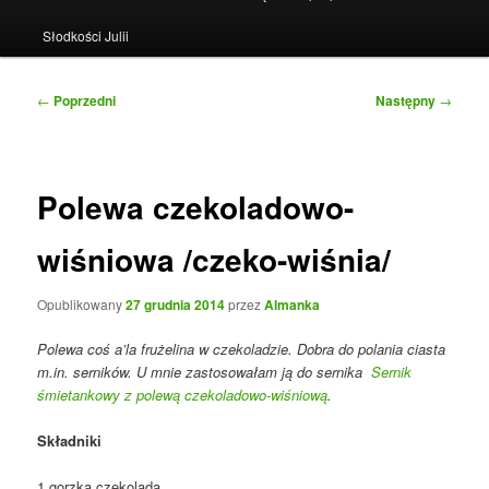
Słodkości Julii
Nawigacja
←
Poprzedni
Następny
→
wpisu
Polewa czekoladowo-
wiśniowa /czeko-wiśnia/
Opublikowany
27 grudnia 2014
przez
Almanka
Polewa coś a’la frużelina w czekoladzie. Dobra do polania ciasta
m.in. serników. U mnie zastosowałam ją do sernika
Sernik
śmietankowy z polewą czekoladowo-wiśniową
.
Składniki
1 gorzka czekolada