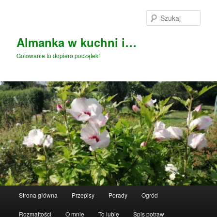
Przeskocz
do
Szuka
tekstu
Almanka w kuchni i…
Gotowanie to dopiero początek!
Główne
Strona główna
Przepisy
Porady
Ogród
menu
Rozmaitości
O mnie
To lubię
Spis potraw