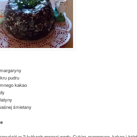
i margaryny
ukru pudru
iemnego kakao
ody
latyny
waśnej śmietany
ie
ozpuścić w 2 łyżkach gorącej wody. Cukier, margarynę, kakao i żela