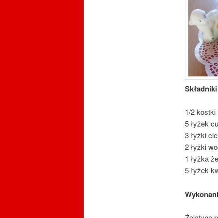
Składniki
1/2 kostk
5 łyżek c
3 łyżki c
2 łyżki w
1 łyżka że
5 łyżek k
Wykonan
Żelatynę r