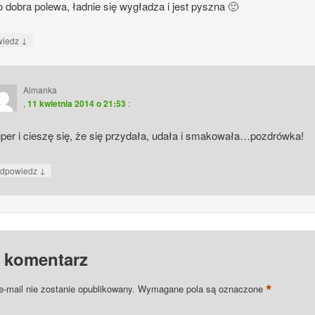
 dobra polewa, ładnie się wygładza i jest pyszna 🙂
↓
wiedz
Almanka
,
11 kwietnia 2014 o 21:53
:
per i cieszę się, że się przydała, udała i smakowała…pozdrówka!
↓
dpowiedz
 komentarz
*
e-mail nie zostanie opublikowany.
Wymagane pola są oznaczone