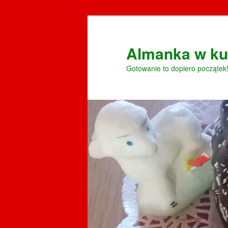
Przeskocz
do
tekstu
Almanka w ku
Gotowanie to dopiero początek