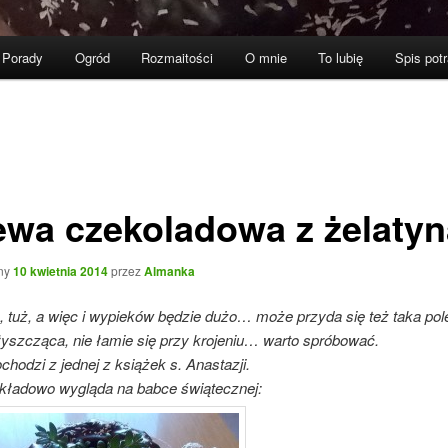
Porady
Ogród
Rozmaitości
O mnie
To lubię
Spis pot
ewa czekoladowa z żelatyn
ny
10 kwietnia 2014
przez
Almanka
ż, tuż, a więc i wypieków będzie dużo… może przyda się też taka po
łyszcząca, nie łamie się przy krojeniu… warto spróbować.
chodzi z jednej z książek s. Anastazji.
ykładowo wygląda na babce świątecznej: