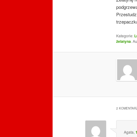
podgrzewa
Przestudz
trzepaczk
Kategorie:
L
żelatyna
. A
2 KOMENTARZ
Agata
,