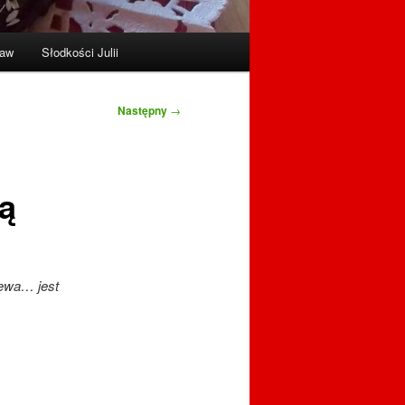
raw
Słodkości Julii
Następny
→
ą
lewa… jest