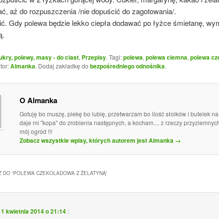
ć, aż do rozpuszczenia /nie dopuścić do zagotowania/.
ić. Gdy polewa będzie lekko ciepła dodawać po łyżce śmietanę, wy
ą.
ukry, polewy, masy - do ciast
,
Przepisy
. Tagi:
polewa
,
polewa ciemna
,
polewa cz
utor:
Almanka
. Dodaj zakładkę do
bezpośredniego odnośnika
.
O Almanka
Gotuję bo muszę, piekę bo lubię, przetwarzam bo ilość słoików i butelek n
daje mi "kopa" do zrobienia następnych, a kocham.... z rzeczy przyziemny
mój ogród !!!
Zobacz wszystkie wpisy, których autorem jest Almanka
→
 DO “
POLEWA CZEKOLADOWA Z ŻELATYNĄ
”
11 kwietnia 2014 o 21:14
: