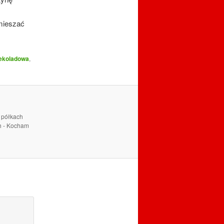
mieszać
ekoladowa
,
a półkach
ch - Kocham