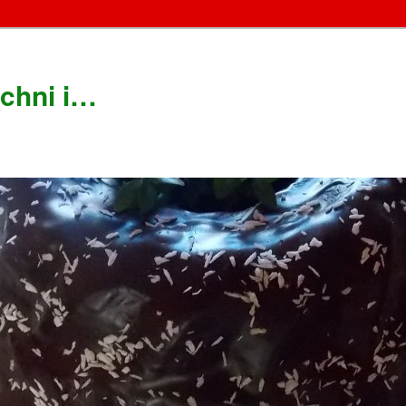
chni i…
!