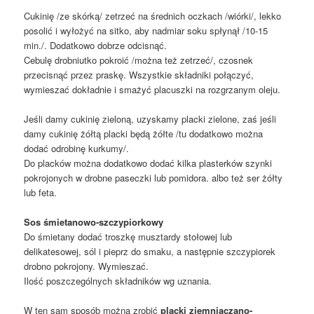
Cukinię /ze skórką/ zetrzeć na średnich oczkach /wiórki/, lekko
posolić i wyłożyć na sitko, aby nadmiar soku spłynął /10-15
min./. Dodatkowo dobrze odcisnąć.
Cebulę drobniutko pokroić /można też zetrzeć/, czosnek
przecisnąć przez praskę. Wszystkie składniki połączyć,
wymieszać dokładnie i smażyć placuszki na rozgrzanym oleju.
Jeśli damy cukinię zieloną, uzyskamy placki zielone, zaś jeśli
damy cukinię żółtą placki będą żółte /tu dodatkowo można
dodać odrobinę kurkumy/.
Do placków można dodatkowo dodać kilka plasterków szynki
pokrojonych w drobne paseczki lub pomidora. albo też ser żółty
lub feta.
Sos śmietanowo-szczypiorkowy
Do śmietany dodać troszkę musztardy stołowej lub
delikatesowej, sól i pieprz do smaku, a następnie szczypiorek
drobno pokrojony. Wymieszać.
Ilość poszczególnych składników wg uznania.
W ten sam sposób można zrobić
placki ziemniaczano-