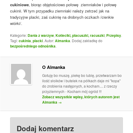
cukiniowe
, biorąc objętościowo połowę ziemniaków i połowę
cukinii. W tym przypadku ziemniaki należy zetrzeć jak na
tradycyjne placki, zaś cukinię na drobnych oczkach /cienkie
wiórki/.
Kategorie:
Dania z warzyw
,
Kotleciki, placuszki, racuszki
,
Przepisy
.
Tagi:
cukinia
,
placki
. Autor:
Almanka
. Dodaj zakładkę do
bezpośredniego odnośnika
.
O Almanka
Gotuję bo muszę, piekę bo lubię, przetwarzam bo
ilość słoików i butelek na półkach daje mi "kopa"
do zrobienia następnych, a kocham.... z rzeczy
przyziemnych - Kocham mój ogród !!!
Zobacz wszystkie wpisy, których autorem jest
Almanka
→
Dodaj komentarz