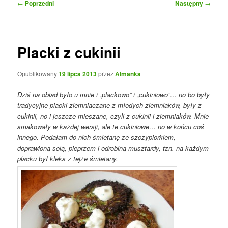
Nawigacja
←
Poprzedni
Następny
→
wpisu
Placki z cukinii
Opublikowany
19 lipca 2013
przez
Almanka
Dziś na obiad było u mnie i „plackowo” i „cukiniowo”… no bo były
tradycyjne placki ziemniaczane z młodych ziemniaków, były z
cukinii, no i jeszcze mieszane, czyli z cukinii i ziemniaków. Mnie
smakowały w każdej wersji, ale te cukiniowe… no w końcu coś
innego. Podałam do nich śmietanę ze szczypiorkiem,
doprawioną solą, pieprzem i odrobiną musztardy, tzn. na każdym
placku był kleks z tejże śmietany.