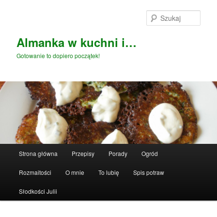
Przeskocz
do
Szuka
tekstu
Almanka w kuchni i…
Gotowanie to dopiero początek!
Główne
Strona główna
Przepisy
Porady
Ogród
menu
Rozmaitości
O mnie
To lubię
Spis potraw
Słodkości Julii