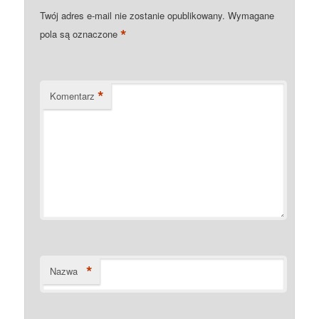
Twój adres e-mail nie zostanie opublikowany.
Wymagane
*
pola są oznaczone
*
Komentarz
*
Nazwa