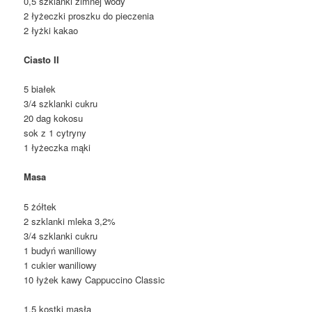
0,5 szklanki zimnej wody
2 łyżeczki proszku do pieczenia
2 łyżki kakao
Ciasto II
5 białek
3/4 szklanki cukru
20 dag kokosu
sok z 1 cytryny
1 łyżeczka mąki
Masa
5 żółtek
2 szklanki mleka 3,2%
3/4 szklanki cukru
1 budyń waniliowy
1 cukier waniliowy
10 łyżek kawy Cappuccino Classic
1,5 kostki masła