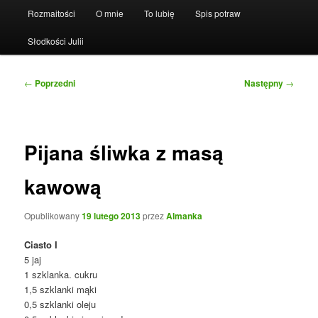
Rozmaitości
O mnie
To lubię
Spis potraw
Słodkości Julii
Nawigacja
←
Poprzedni
Następny
→
wpisu
Pijana śliwka z masą
kawową
Opublikowany
19 lutego 2013
przez
Almanka
Ciasto I
5 jaj
1 szklanka. cukru
1,5 szklanki mąki
0,5 szklanki oleju