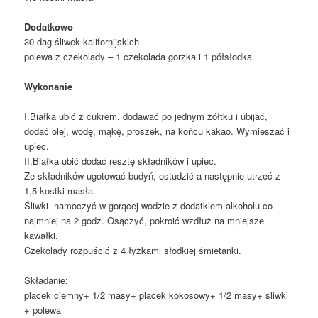
Dodatkowo
30 dag śliwek kalifornijskich
polewa z czekolady – 1 czekolada gorzka i 1 półsłodka
Wykonanie
I.Białka ubić z cukrem, dodawać po jednym żółtku i ubijać,
dodać olej, wodę, mąkę, proszek, na końcu kakao. Wymieszać i
upiec.
II.Białka ubić dodać resztę składników i upiec.
Ze składników ugotować budyń, ostudzić a następnie utrzeć z
1,5 kostki masła.
Śliwki namoczyć w gorącej wodzie z dodatkiem alkoholu co
najmniej na 2 godz. Osączyć, pokroić wzdłuż na mniejsze
kawałki.
Czekolady rozpuścić z 4 łyżkami słodkiej śmietanki.
Składanie:
placek ciemny+ 1/2 masy+ placek kokosowy+ 1/2 masy+ śliwki
+ polewa