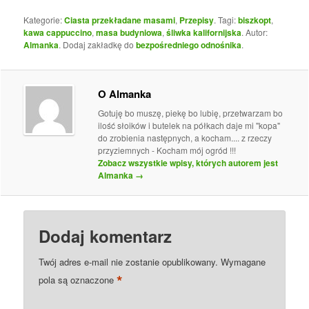
Kategorie:
Ciasta przekładane masami
,
Przepisy
. Tagi:
biszkopt
,
kawa cappuccino
,
masa budyniowa
,
śliwka kalifornijska
. Autor:
Almanka
. Dodaj zakładkę do
bezpośredniego odnośnika
.
O Almanka
Gotuję bo muszę, piekę bo lubię, przetwarzam bo
ilość słoików i butelek na półkach daje mi "kopa"
do zrobienia następnych, a kocham.... z rzeczy
przyziemnych - Kocham mój ogród !!!
Zobacz wszystkie wpisy, których autorem jest
Almanka
→
Dodaj komentarz
Twój adres e-mail nie zostanie opublikowany.
Wymagane
*
pola są oznaczone