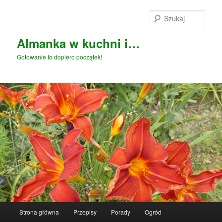
Przeskocz
do
Szuka
tekstu
Almanka w kuchni i…
Gotowanie to dopiero początek!
Główne
Strona główna
Przepisy
Porady
Ogród
menu