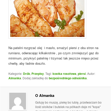
Na patelni rozgrzać olej i masło, smażyć piersi z obu stron na
rumiano, odwracając kilkakrotnie , po czym zmniejszyć gaz do
minimum, przykryć patelnię i trzymać tak jeszcze mięso przez
chwilę, aby ładnie doszło.
Kategorie:
Drób
,
Przepisy
. Tagi:
kostka rosołowa
,
piersi
. Autor:
Almanka
. Dodaj zakładkę do
bezpośredniego odnośnika
.
O Almanka
Gotuję bo muszę, piekę bo lubię, przetwarzam bo
ilość słoików i butelek na półkach daje mi "kopa"