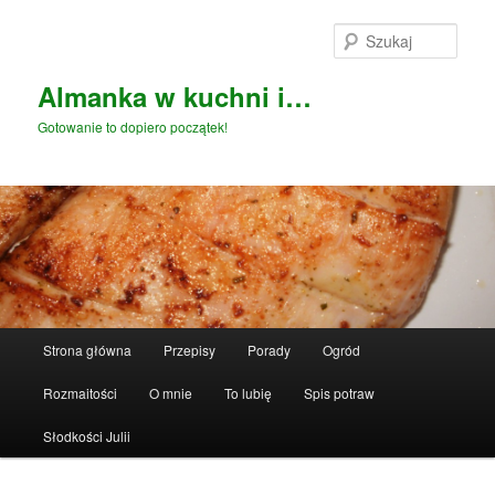
Przeskocz
do
Szuka
tekstu
Almanka w kuchni i…
Gotowanie to dopiero początek!
Główne
Strona główna
Przepisy
Porady
Ogród
menu
Rozmaitości
O mnie
To lubię
Spis potraw
Słodkości Julii