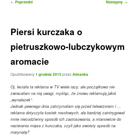
Nawigacja
←
Poprzedni
Następny
→
wpisu
Piersi kurczaka o
pietruszkowo-lubczykowym
aromacie
Opublikowany
1 grudnia 2013
przez
Almanka
Oj, leciała ta reklama w TV wiele razy, ale początkowo nie
zwracałam na nią uwagi, myśląc, że znowu reklamują jakiś
„wynalazek”.
Jednak pewnego dnia zatrzymałam się przed telewizorem i …
reklama dotyczyła kostek rosołowych, ale bardziej zaintrygował
mnie niecodzienny sposób ich zastosowania, a mianowicie do
nacierania mięsa z kurczaka, czyli jako swoisty sposób na
marynatę?