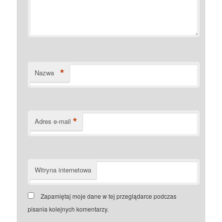
*
Nazwa
*
Adres e-mail
Witryna internetowa
Zapamiętaj moje dane w tej przeglądarce podczas
pisania kolejnych komentarzy.