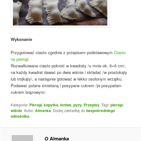
Wykonanie
Przygotować ciasto zgodnie z przepisem podstawowym
Ciasto
na pierogi
.
Rozwałkowane ciasto pokroić w kwadraty /u mnie ok. 6×6 cm/,
na każdy kwadrat dawać po dwie wiśnie i składać /w prostokąty
lub trójkąty/, a następnie gotować w lekko osolonym wrzątku.
Podawać polane śmietaną i posypane cukrem /ja posypałam
cukrem brązowym/.
Kategorie:
Pierogi, kopytka, leniwe, pyzy
,
Przepisy
. Tagi:
pierogi
,
wiśnie
. Autor:
Almanka
. Dodaj zakładkę do
bezpośredniego
odnośnika
.
O Almanka