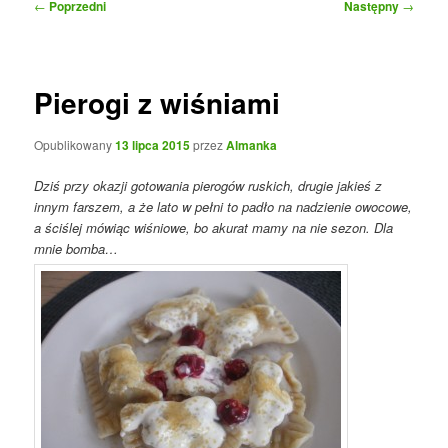
Nawigacja
←
Poprzedni
Następny
→
wpisu
Pierogi z wiśniami
Opublikowany
13 lipca 2015
przez
Almanka
Dziś przy okazji gotowania pierogów ruskich, drugie jakieś z
innym farszem, a że lato w pełni to padło na nadzienie owocowe,
a ściślej mówiąc wiśniowe, bo akurat mamy na nie sezon. Dla
mnie bomba…