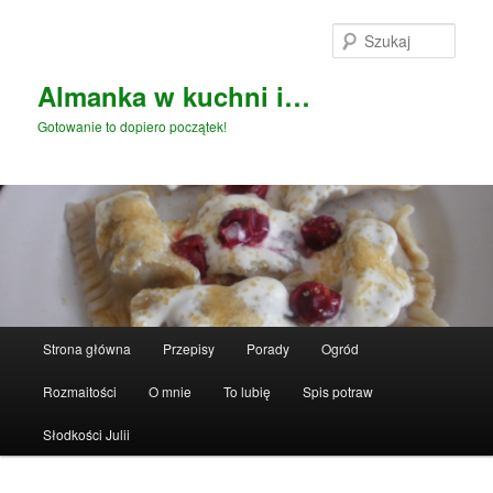
Przeskocz
do
Szuka
tekstu
Almanka w kuchni i…
Gotowanie to dopiero początek!
Główne
Strona główna
Przepisy
Porady
Ogród
menu
Rozmaitości
O mnie
To lubię
Spis potraw
Słodkości Julii