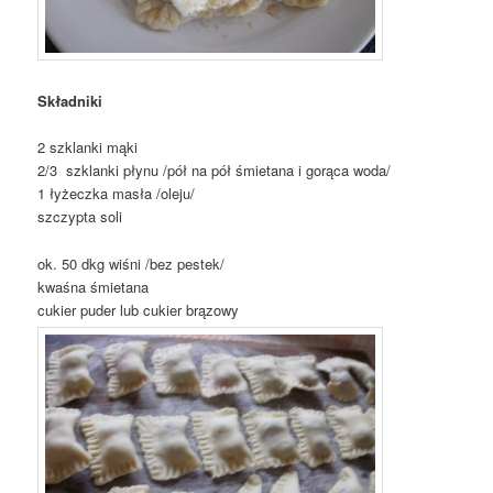
Składniki
2 szklanki mąki
2/3 szklanki płynu /pół na pół śmietana i gorąca woda/
1 łyżeczka masła /oleju/
szczypta soli
ok. 50 dkg wiśni /bez pestek/
kwaśna śmietana
cukier puder lub cukier brązowy