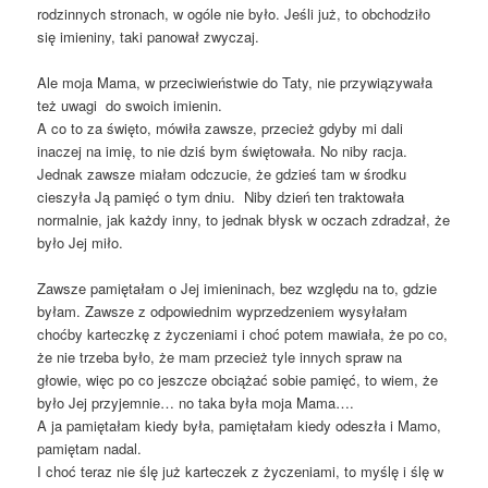
rodzinnych stronach, w ogóle nie było. Jeśli już, to obchodziło
się imieniny, taki panował zwyczaj.
Ale moja Mama, w przeciwieństwie do Taty, nie przywiązywała
też uwagi do swoich imienin.
A co to za święto, mówiła zawsze, przecież gdyby mi dali
inaczej na imię, to nie dziś bym świętowała. No niby racja.
Jednak zawsze miałam odczucie, że gdzieś tam w środku
cieszyła Ją pamięć o tym dniu. Niby dzień ten traktowała
normalnie, jak każdy inny, to jednak błysk w oczach zdradzał, że
było Jej miło.
Zawsze pamiętałam o Jej imieninach, bez względu na to, gdzie
byłam. Zawsze z odpowiednim wyprzedzeniem wysyłałam
choćby karteczkę z życzeniami i choć potem mawiała, że po co,
że nie trzeba było, że mam przecież tyle innych spraw na
głowie, więc po co jeszcze obciążać sobie pamięć, to wiem, że
było Jej przyjemnie… no taka była moja Mama….
A ja pamiętałam kiedy była, pamiętałam kiedy odeszła i Mamo,
pamiętam nadal.
I choć teraz nie ślę już karteczek z życzeniami, to myślę i ślę w