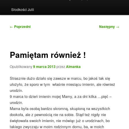
Słodkości Julii
Nawigacja
←
Poprzedni
Następny
→
wpisu
Pamiętam również !
Opublikowany
9 marca 2013
przez
Almanka
Strasznie dużo działo się zawsze w marcu, bo jakoś tak się
ułożyło, że sporo w tym właśnie miesiącu imienin, ale również
urodzin.
9 marca to dzień imienin mojej Mamy, a za dni kilka …pięć –
urodzin.
Mama była osobą bardzo skromną, skupioną na wszystkich
dookoła, ale z pewnością nie na sobie. Stąd też nigdy nie
świętowała swoich imienin, nie mówiąc już o urodzinach, bo
takiego zwyczaju w moim rodzinnym domu, ba, w moich