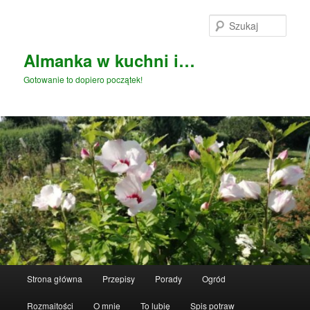
Przeskocz
do
Szuka
tekstu
Almanka w kuchni i…
Gotowanie to dopiero początek!
Główne
Strona główna
Przepisy
Porady
Ogród
menu
Rozmaitości
O mnie
To lubię
Spis potraw