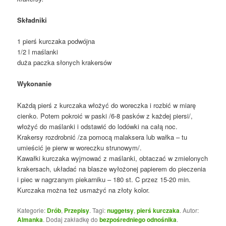
Składniki
1 pierś kurczaka podwójna
1/2 l maślanki
duża paczka słonych krakersów
Wykonanie
Każdą pierś z kurczaka włożyć do woreczka i rozbić w miarę
cienko. Potem pokroić w paski /6-8 pasków z każdej piersi/,
włożyć do maślanki i odstawić do lodówki na całą noc.
Krakersy rozdrobnić /za pomocą malaksera lub wałka – tu
umieścić je pierw w woreczku strunowym/.
Kawałki kurczaka wyjmować z maślanki, obtaczać w zmielonych
krakersach, układać na blasze wyłożonej papierem do pieczenia
i piec w nagrzanym piekarniku – 180 st. C przez 15-20 min.
Kurczaka można też usmażyć na złoty kolor.
Kategorie:
Drób
,
Przepisy
. Tagi:
nuggetsy
,
pierś kurczaka
. Autor:
Almanka
. Dodaj zakładkę do
bezpośredniego odnośnika
.