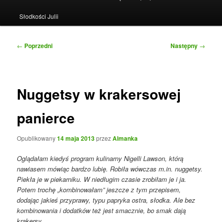
Słodkości Julii
Nawigacja
←
Poprzedni
Następny
→
wpisu
Nuggetsy w krakersowej
panierce
Opublikowany
14 maja 2013
przez
Almanka
Oglądałam kiedyś program kulinarny Nigelli Lawson, którą
nawiasem mówiąc bardzo lubię. Robiła wówczas m.in. nuggetsy.
Piekła je w piekarniku. W niedługim czasie zrobiłam je i ja.
Potem trochę „kombinowałam” jeszcze z tym przepisem,
dodając jakieś przyprawy, typu papryka ostra, słodka. Ale bez
kombinowania i dodatków też jest smacznie, bo smak dają
krakersy.