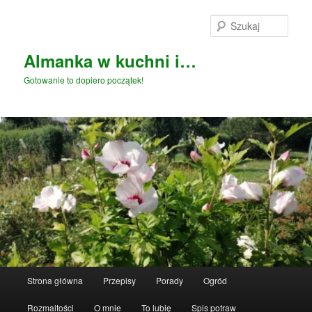
Przeskocz
do
Szuka
tekstu
Almanka w kuchni i…
Gotowanie to dopiero początek!
Główne
Strona główna
Przepisy
Porady
Ogród
menu
Rozmaitości
O mnie
To lubię
Spis potraw