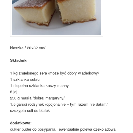
blaszka
/
20×32 cm
/
Składniki
1 kg zmielonego sera /może być dobry wiaderkowy/
1 szklanka cukru
1 niepełna szklanka kaszy manny
8 jaj
250 g masła /dobrej margaryny/
1,5 garści rodzynek /opcjonalnie – tym razem nie dałam/
szczypta soli do białek
dodatkowo:
cukier puder do posypania, ewentualnie polewa czekoladowa