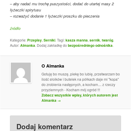
– aby nadać mu trochę puszystości, dodać do utartej masy 2
łyżeczki spirytusu
– rozważyć dodanie 1 łyżeczki proszku do pieczenia
źródło
Kategorie:
Przepisy
,
Serniki
. Tagi:
kasza manna
,
sernik
,
twaróg
.
Autor:
Almanka
. Dodaj zakładkę do
bezpośredniego odnośnika
.
O Almanka
Gotuję bo muszę, piekę bo lubię, przetwarzam bo
ilość słoików i butelek na półkach daje mi "kopa"
do zrobienia następnych, a kocham.... z rzeczy
przyziemnych - Kocham mój ogród !!!
Zobacz wszystkie wpisy, których autorem jest
Almanka
→
Dodaj komentarz