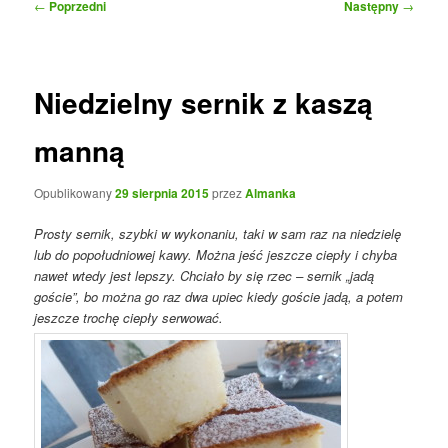
Nawigacja
←
Poprzedni
Następny
→
wpisu
Niedzielny sernik z kaszą
manną
Opublikowany
29 sierpnia 2015
przez
Almanka
Prosty sernik, szybki w wykonaniu, taki w sam raz na niedzielę
lub do popołudniowej kawy. Można jeść jeszcze ciepły i chyba
nawet wtedy jest lepszy. Chciało by się rzec – sernik „jadą
goście”, bo można go raz dwa upiec kiedy goście jadą, a potem
jeszcze trochę ciepły serwować.