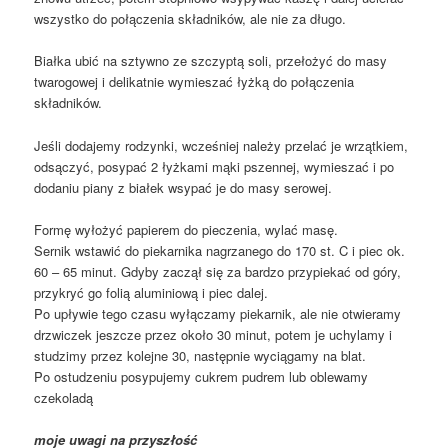
wszystko do połączenia składników, ale nie za długo.
Białka ubić na sztywno ze szczyptą soli, przełożyć do masy
twarogowej i delikatnie wymieszać łyżką do połączenia
składników.
Jeśli dodajemy rodzynki, wcześniej należy przelać je wrzątkiem,
odsączyć, posypać 2 łyżkami mąki pszennej, wymieszać i po
dodaniu piany z białek wsypać je do masy serowej.
Formę wyłożyć papierem do pieczenia, wylać masę.
Sernik wstawić do piekarnika nagrzanego do 170 st. C i piec ok.
60 – 65 minut. Gdyby zaczął się za bardzo przypiekać od góry,
przykryć go folią aluminiową i piec dalej.
Po upływie tego czasu wyłączamy piekarnik, ale nie otwieramy
drzwiczek jeszcze przez około 30 minut, potem je uchylamy i
studzimy przez kolejne 30, następnie wyciągamy na blat.
Po ostudzeniu posypujemy cukrem pudrem lub oblewamy
czekoladą
moje uwagi na przyszłość