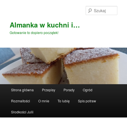
Przeskocz
do
Szuka
tekstu
Almanka w kuchni i…
Gotowanie to dopiero początek!
Główne
Strona główna
Przepisy
Porady
Ogród
menu
Rozmaitości
O mnie
To lubię
Spis potraw
Słodkości Julii