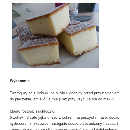
Wykonanie
Twaróg wyjąć z lodówki na około 2 godziny przed przystąpieniem
do pieczenia, zmielić /ja mielę raz przy użyciu sitka do maku/.
Masło roztopić i schłodzić.
5 żółtek i 3 całe jajka utrzeć z cukrem na puszystą masę, dodać
ją do sera i zmiksować, następnie dodać przestudzony tłuszcz i
znowu utrzeć, potem stopniowo wsypywać kaszę i dalej ucierać