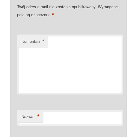
Twój adres e-mail nie zostanie opublikowany.
Wymagane
*
pola są oznaczone
*
Komentarz
*
Nazwa