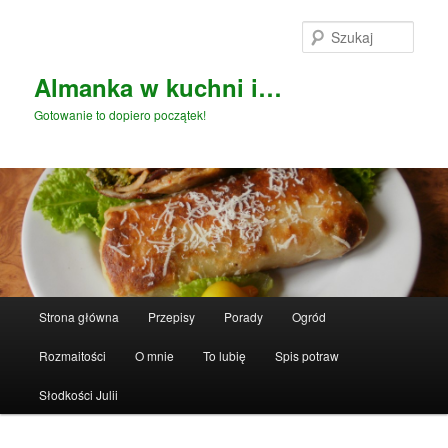
Przeskocz
do
Szuka
tekstu
Almanka w kuchni i…
Gotowanie to dopiero początek!
Główne
Strona główna
Przepisy
Porady
Ogród
menu
Rozmaitości
O mnie
To lubię
Spis potraw
Słodkości Julii