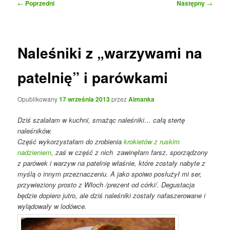
Nawigacja
←
Poprzedni
Następny
→
wpisu
Naleśniki z „warzywami na
patelnię” i parówkami
Opublikowany
17 września 2013
przez
Almanka
Dziś szalałam w kuchni, smażąc naleśniki… całą stertę
naleśników.
Część wykorzystałam do zrobienia
krokietów z ruskim
nadzieniem
,
zaś
w część z nich zawinęłam farsz, sporządzony
z parówek i warzyw na patelnię właśnie, które zostały nabyte z
myślą o innym przeznaczeniu. A jako spoiwo posłużył mi ser,
przywieziony prosto z Włoch /prezent od córki/. Degustacja
będzie dopiero jutro, ale dziś naleśniki zostały nafaszerowane i
wylądowały w lodówce.