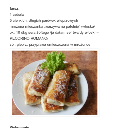
farsz:
1 cebula
5 cienkich, długich parówek wieprzowych
mrożona mieszanka „warzywa na patelnię” /włoska/
ok. 10 dkg sera żółtego /ja dałam ser twardy włoski –
PECORINO ROMANO/
sól, pieprz, przyprawa umieszczona w mrożonce
Wykonanie