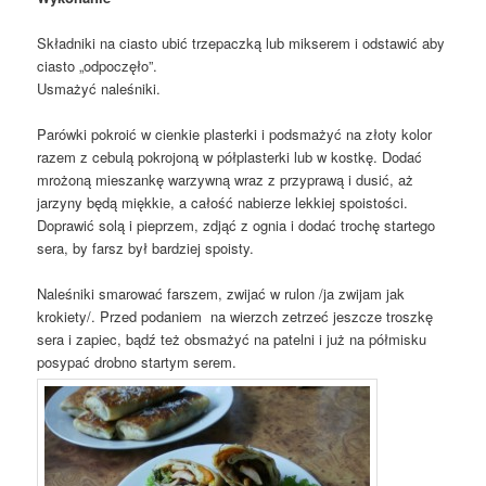
Składniki na ciasto ubić trzepaczką lub mikserem i odstawić aby
ciasto „odpoczęło”.
Usmażyć naleśniki.
Parówki pokroić w cienkie plasterki i podsmażyć na złoty kolor
razem z cebulą pokrojoną w półplasterki lub w kostkę. Dodać
mrożoną mieszankę warzywną wraz z przyprawą i dusić, aż
jarzyny będą miękkie, a całość nabierze lekkiej spoistości.
Doprawić solą i pieprzem, zdjąć z ognia i dodać trochę startego
sera, by farsz był bardziej spoisty.
Naleśniki smarować farszem, zwijać w rulon /ja zwijam jak
krokiety/. Przed podaniem na wierzch zetrzeć jeszcze troszkę
sera i zapiec, bądź też obsmażyć na patelni i już na półmisku
posypać drobno startym serem.