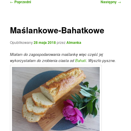
Nawigacja
←
Poprzedni
Następny
→
wpisu
Maślankowe-Bahatkowe
Opublikowany
28 maja 2018
przez
Almanka
Miałam do zagospodarowania maślankę więc część jej
wykorzystałam do zrobienia ciasta od
Bahati
. Wyszło pyszne.