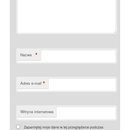
*
Nazwa
*
Adres e-mail
Witryna internetowa
Zapamiętaj moje dane w tej przeglądarce podczas