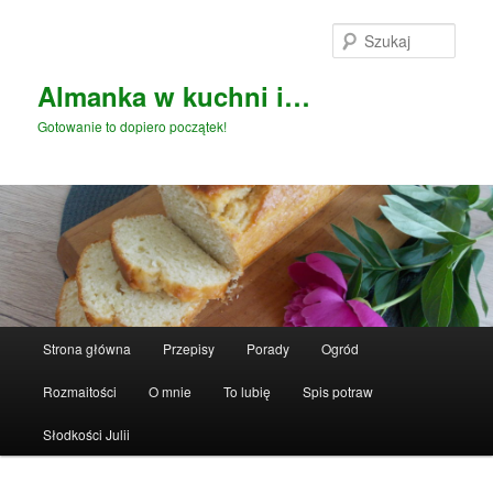
Przeskocz
do
Szuka
tekstu
Almanka w kuchni i…
Gotowanie to dopiero początek!
Główne
Strona główna
Przepisy
Porady
Ogród
menu
Rozmaitości
O mnie
To lubię
Spis potraw
Słodkości Julii