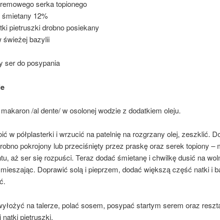
kremowego serka topionego
l śmietany 12%
ki pietruszki drobno posiekany
w świeżej bazylii
ty ser do posypania
ie
akaron /al dente/ w osolonej wodzie z dodatkiem oleju.
ić w półplasterki i wrzucić na patelnię na rozgrzany olej, zeszklić. 
robno pokrojony lub przeciśnięty przez praskę oraz serek topiony –
, aż ser się rozpuści. Teraz dodać śmietanę i chwilkę dusić na wol
mieszając. Doprawić solą i pieprzem, dodać większą część natki i ba
ć.
yłożyć na talerze, polać sosem, posypać startym serem oraz reszt
 natki pietruszki.