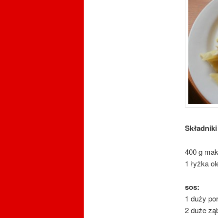
Składniki
400 g maka
1 łyżka ol
sos:
1 duży por
2 duże zą