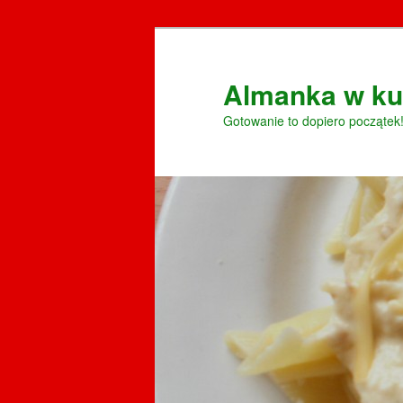
Przeskocz
do
tekstu
Almanka w ku
Gotowanie to dopiero początek