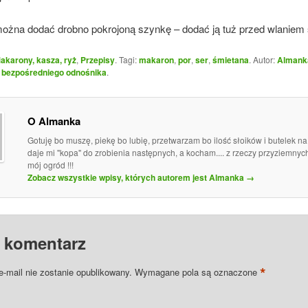
ożna dodać drobno pokrojoną szynkę – dodać ją tuż przed wlaniem 
akarony, kasza, ryż
,
Przepisy
. Tagi:
makaron
,
por
,
ser
,
śmietana
. Autor:
Almank
o
bezpośredniego odnośnika
.
O Almanka
Gotuję bo muszę, piekę bo lubię, przetwarzam bo ilość słoików i butelek n
daje mi "kopa" do zrobienia następnych, a kocham.... z rzeczy przyziemny
mój ogród !!!
Zobacz wszystkie wpisy, których autorem jest Almanka
→
 komentarz
*
e-mail nie zostanie opublikowany.
Wymagane pola są oznaczone