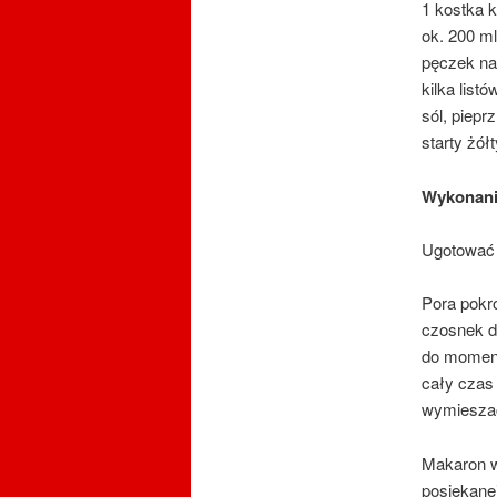
1 kostka 
ok. 200 m
pęczek nat
kilka listó
sól, pieprz
starty żół
Wykonan
Ugotować m
Pora pokro
czosnek d
do momentu
cały czas 
wymiesza
Makaron w
posiekanej