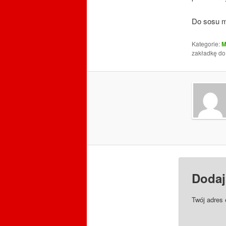
Do sosu m
Kategorie:
M
zakładkę d
Dodaj
Twój adres 