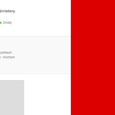
śmietany.
a
. Dodaj
a półkach
ch - Kocham