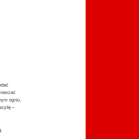
Dodać
 mieszać
nym ogniu,
zylię –
ą