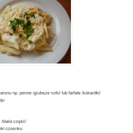
ronu np. penne /grubsze rurki/ lub farfale /kokardki/
eju
 /biała część/
bki czosnku