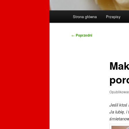
Główne
Strona główna
Przepisy
menu
Nawigacja
←
Poprzedni
wpisu
Mak
po
Opublikowa
Jeśli ktoś
Ja lubię, 
śmietano