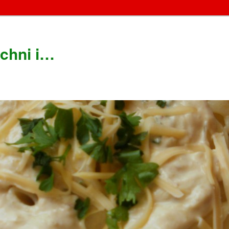
chni i…
!