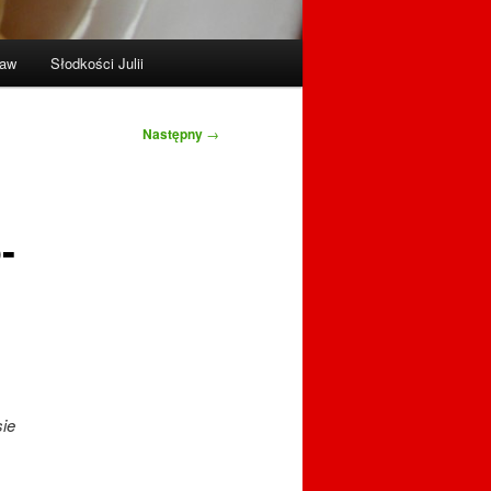
raw
Słodkości Julii
Następny
→
-
sie