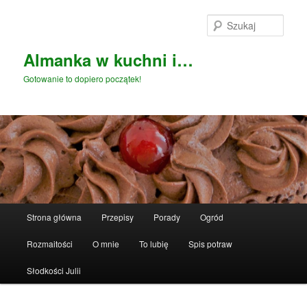
Przeskocz
do
Szuka
tekstu
Almanka w kuchni i…
Gotowanie to dopiero początek!
Główne
Strona główna
Przepisy
Porady
Ogród
menu
Rozmaitości
O mnie
To lubię
Spis potraw
Słodkości Julii