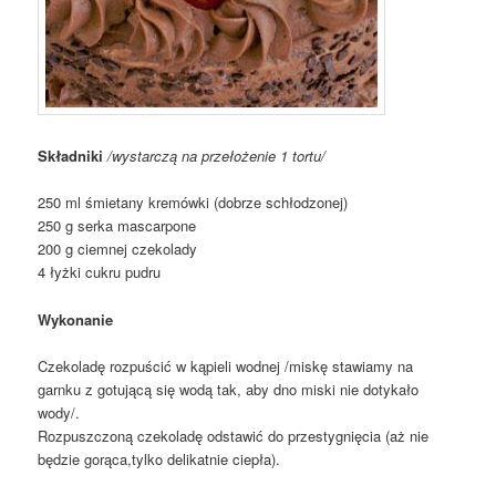
Składniki
/wystarczą na przełożenie 1 tortu/
250 ml śmietany kremówki (dobrze schłodzonej)
250 g serka mascarpone
200 g ciemnej czekolady
4 łyżki cukru pudru
Wykonanie
Czekoladę rozpuścić w kąpieli wodnej /miskę stawiamy na
garnku z gotującą się wodą tak, aby dno miski nie dotykało
wody/.
Rozpuszczoną czekoladę odstawić do przestygnięcia (aż nie
będzie gorąca,tylko delikatnie ciepła).