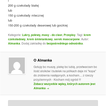
i
200 g czekolady białej
lub
150 g czekolady mlecznej
lub
150-200 g czekolady deserowej lub gorzkiej
Kategorie:
Lukry, polewy, masy - do ciast
,
Przepisy
. Tagi:
krem
czekoladowy
,
krem śmietankowy
,
serek mascarpone
. Autor:
Almanka
. Dodaj zakładkę do
bezpośredniego odnośnika
.
O Almanka
Gotuję bo muszę, piekę bo lubię, przetwarzam bo
ilość słoików i butelek na półkach daje mi "kopa"
do zrobienia następnych, a kocham.... z rzeczy
przyziemnych - Kocham mój ogród !!!
Zobacz wszystkie wpisy, których autorem jest
Almanka
→