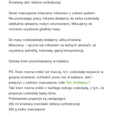
Śmietanę ubić /dobrze schłodzoną/.
Serek mascarpone mieszamy mikserem z cukrem pudrem.
Nie przerywając pracy miksera dodajemy do serka czekoladę
(delikatnie wlewamy małym strumieniem). Miksujemy do
momentu uzyskania gładkiej masy.
Do masy czekoladowej dodajemy ubitą śmietanę.
Mieszamy – ręcznie lub mikserem na wolnych obrotach, aż
uzyskamy jednolitą, kremową, gęstą konsystencję.
Gotowy krem przechowujemy w lodówce.
PS. Krem można zrobić też inaczej, tzn. czekoladę rozpuścić w
gorącej śmietanie, schłodzić przez noc w lodówce, ubić i
połączyć z serkiem mascarpone /vide
Tort „Królewicz”/
.
Taki krem można zrobić z każdego rodzaju czekoladą, z tym, że
proporcje czekolady będą różne,
Podstawowe proporcje są następujące:
250 ml śmietany kremówki (dobrze schłodzonej)
250 g serka mascarpone