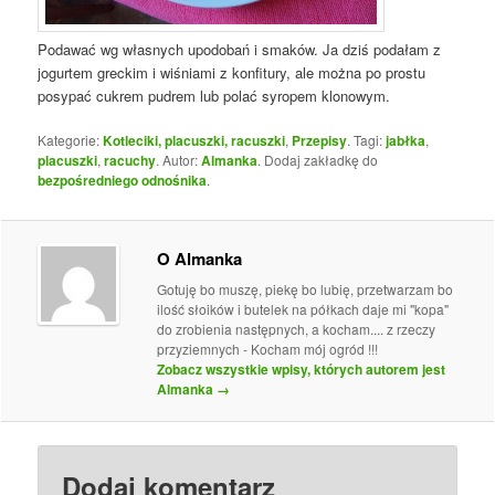
Podawać wg własnych upodobań i smaków. Ja dziś podałam z
jogurtem greckim i wiśniami z konfitury, ale można po prostu
posypać cukrem pudrem lub polać syropem klonowym.
Kategorie:
Kotleciki, placuszki, racuszki
,
Przepisy
. Tagi:
jabłka
,
placuszki
,
racuchy
. Autor:
Almanka
. Dodaj zakładkę do
bezpośredniego odnośnika
.
O Almanka
Gotuję bo muszę, piekę bo lubię, przetwarzam bo
ilość słoików i butelek na półkach daje mi "kopa"
do zrobienia następnych, a kocham.... z rzeczy
przyziemnych - Kocham mój ogród !!!
Zobacz wszystkie wpisy, których autorem jest
Almanka
→
Dodaj komentarz