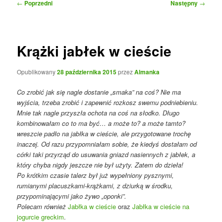
Nawigacja
←
Poprzedni
Następny
→
wpisu
Krążki jabłek w cieście
Opublikowany
28 października 2015
przez
Almanka
Co zrobić jak się nagle dostanie „smaka” na coś? Nie ma
wyjścia, trzeba zrobić i zapewnić rozkosz swemu podniebieniu.
Mnie tak nagle przyszła ochota na coś na słodko. Długo
kombinowałam co to ma być… a może to? a może tamto?
wreszcie padło na jabłka w cieście, ale przygotowane trochę
inaczej. Od razu przypomniałam sobie, że kiedyś dostałam od
córki taki przyrząd do usuwania gniazd nasiennych z jabłek, a
który chyba nigdy jeszcze nie był użyty. Zatem do dzieła!
Po krótkim czasie talerz był już wypełniony pysznymi,
rumianymi placuszkami-krążkami, z dziurką w środku,
przypominającymi jako żywo „oponki”.
Polecam również
Jabłka w cieście
oraz
Jabłka w cieście na
jogurcie greckim
.