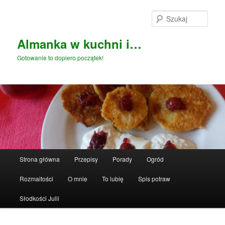
Przeskocz
do
Szuka
tekstu
Almanka w kuchni i…
Gotowanie to dopiero początek!
Główne
Strona główna
Przepisy
Porady
Ogród
menu
Rozmaitości
O mnie
To lubię
Spis potraw
Słodkości Julii