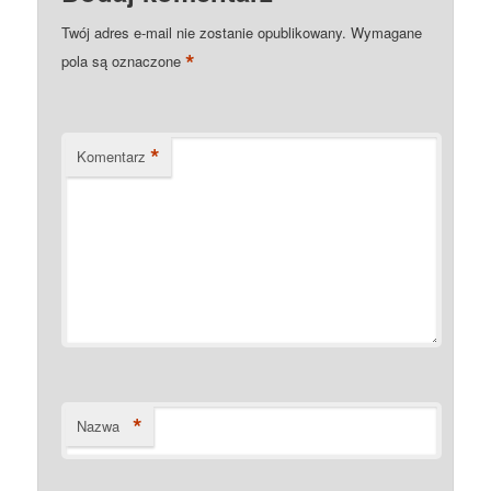
Twój adres e-mail nie zostanie opublikowany.
Wymagane
*
pola są oznaczone
*
Komentarz
*
Nazwa