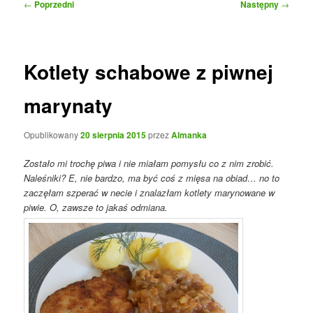
Nawigacja
←
Poprzedni
Następny
→
wpisu
Kotlety schabowe z piwnej
marynaty
Opublikowany
20 sierpnia 2015
przez
Almanka
Zostało mi trochę piwa i nie miałam pomysłu co z nim zrobić.
Naleśniki? E, nie bardzo, ma być coś z mięsa na obiad… no to
zaczęłam szperać w necie i znalazłam kotlety marynowane w
piwie. O, zawsze to jakaś odmiana.