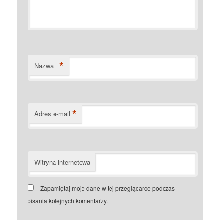
*
Nazwa
*
Adres e-mail
Witryna internetowa
Zapamiętaj moje dane w tej przeglądarce podczas
pisania kolejnych komentarzy.