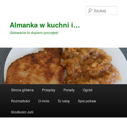
Przeskocz
do
Szuka
tekstu
Almanka w kuchni i…
Gotowanie to dopiero początek!
Główne
Strona główna
Przepisy
Porady
Ogród
menu
Rozmaitości
O mnie
To lubię
Spis potraw
Słodkości Julii