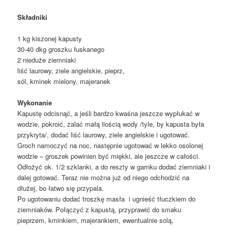
Składniki
1 kg kiszonej kapusty
30-40 dkg groszku łuskanego
2 nieduże ziemniaki
liść laurowy, ziele angielskie, pieprz,
sól, kminek mielony, majeranek
Wykonanie
Kapustę odcisnąć, a jeśli bardzo kwaśna jeszcze wypłukać w
wodzie, pokroić, zalać małą ilością wody /tyle, by kapusta była
przykryta/, dodać liść laurowy, ziele angielskie i ugotować.
Groch namoczyć na noc, następnie ugotować w lekko osolonej
wodzie – groszek powinien być miękki, ale jeszcze w całości.
Odłożyć ok. 1/2 szklanki, a do reszty w garnku dodać ziemniaki i
dalej gotować. Teraz nie można już od niego odchodzić na
dłużej, bo łatwo się przypala.
Po ugotowaniu dodać troszkę masła i ugnieść tłuczkiem do
ziemniaków. Połączyć z kapustą, przyprawić do smaku
pieprzem, kminkiem, majerankiem, ewentualnie solą,