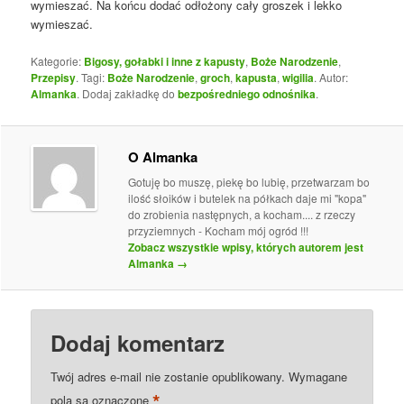
wymieszać. Na końcu dodać odłożony cały groszek i lekko
wymieszać.
Kategorie:
Bigosy, gołabki i inne z kapusty
,
Boże Narodzenie
,
Przepisy
. Tagi:
Boże Narodzenie
,
groch
,
kapusta
,
wigilia
. Autor:
Almanka
. Dodaj zakładkę do
bezpośredniego odnośnika
.
O Almanka
Gotuję bo muszę, piekę bo lubię, przetwarzam bo
ilość słoików i butelek na półkach daje mi "kopa"
do zrobienia następnych, a kocham.... z rzeczy
przyziemnych - Kocham mój ogród !!!
Zobacz wszystkie wpisy, których autorem jest
Almanka
→
Dodaj komentarz
Twój adres e-mail nie zostanie opublikowany.
Wymagane
*
pola są oznaczone