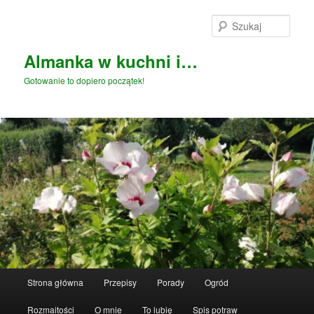
Przeskocz
do
Szuka
tekstu
Almanka w kuchni i…
Gotowanie to dopiero początek!
Główne
Strona główna
Przepisy
Porady
Ogród
menu
Rozmaitości
O mnie
To lubię
Spis potraw