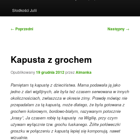
Słodkości Julii
Nawigacja
←
Poprzedni
Następny
→
wpisu
Kapusta z grochem
Opublikowany
19 grudnia 2012
przez
Almanka
Pamiętam tą kapustę z dzieciństwa. Mama podawała ją jako
jedno z dań wigilijnych, ale była też czasem serwowana w innych
okolicznościach, zwłaszcza w okresie zimy. Prawdę mówiąc nie
przepadałam za tą kapustą, może dlatego, że była gotowana z
grochem kolorowym, bordowo-białym, nazywanym potocznie
„krasy”, Ja czasem robię tą kapustę na Wigilię, przy czym
używam wyłącznie tzw. grochu łuskanego. Żółte połóweczki
groszku w połączeniu z kapustą lepiej się komponują, nawet
wizualnie.