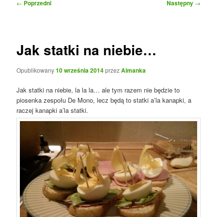
Nawigacja
←
Poprzedni
Następny
→
wpisu
Jak statki na niebie…
Opublikowany
10 września 2014
przez
Almanka
Jak statki na niebie, la la la… ale tym razem nie będzie to
piosenka zespołu De Mono, lecz będą to statki a’la kanapki, a
raczej kanapki a’la statki.