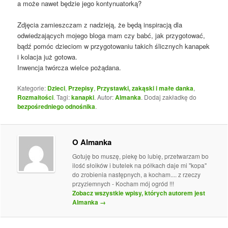
a może nawet będzie jego kontynuatorką?
Zdjęcia zamieszczam z nadzieją, że będą inspiracją dla
odwiedzających mojego bloga mam czy babć, jak przygotować,
bądź pomóc dzieciom w przygotowaniu takich ślicznych kanapek
i kolacja już gotowa.
Inwencja twórcza wielce pożądana.
Kategorie:
Dzieci
,
Przepisy
,
Przystawki, zakąski i małe danka
,
Rozmaitości
. Tagi:
kanapki
. Autor:
Almanka
. Dodaj zakładkę do
bezpośredniego odnośnika
.
O Almanka
Gotuję bo muszę, piekę bo lubię, przetwarzam bo
ilość słoików i butelek na półkach daje mi "kopa"
do zrobienia następnych, a kocham.... z rzeczy
przyziemnych - Kocham mój ogród !!!
Zobacz wszystkie wpisy, których autorem jest
Almanka
→