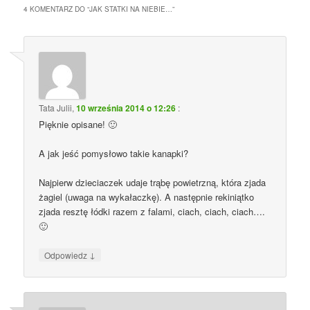
4 KOMENTARZ DO “
JAK STATKI NA NIEBIE…
”
Tata Julii
,
10 września 2014 o 12:26
:
Pięknie opisane! 🙂
A jak jeść pomysłowo takie kanapki?
Najpierw dzieciaczek udaje trąbę powietrzną, która zjada
żagiel (uwaga na wykałaczkę). A następnie rekiniątko
zjada resztę łódki razem z falami, ciach, ciach, ciach….
🙂
↓
Odpowiedz