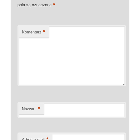
*
pola są oznaczone
*
Komentarz
*
Nazwa
*
Adres e-mail