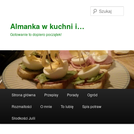
Przeskocz
do
Szuka
tekstu
Almanka w kuchni i…
Gotowanie to dopiero początek!
Główne
Strona główna
Przepisy
Porady
Ogród
menu
Rozmaitości
O mnie
To lubię
Spis potraw
Słodkości Julii