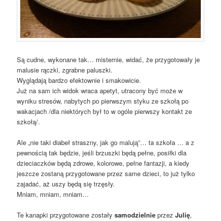
Są cudne, wykonane tak… misternie, widać, że przygotowały je
malusie rączki, zgrabne paluszki.
Wyglądają bardzo efektownie i smakowicie.
Już na sam ich widok wraca apetyt, utracony być może w
wyniku stresów, nabytych po pierwszym styku ze szkołą po
wakacjach /dla niektórych był to w ogóle pierwszy kontakt ze
szkołą/.
Ale „nie taki diabeł straszny, jak go malują”… ta szkoła … a z
pewnością tak będzie, jeśli brzuszki będą pełne, posiłki dla
dzieciaczków będą zdrowe, kolorowe, pełne fantazji, a kiedy
jeszcze zostaną przygotowane przez same dzieci, to już tylko
zajadać, aż uszy będą się trzęsły.
Mniam, mniam, mniam…
Te kanapki przygotowane zostały
samodzielnie
przez
Julię
,