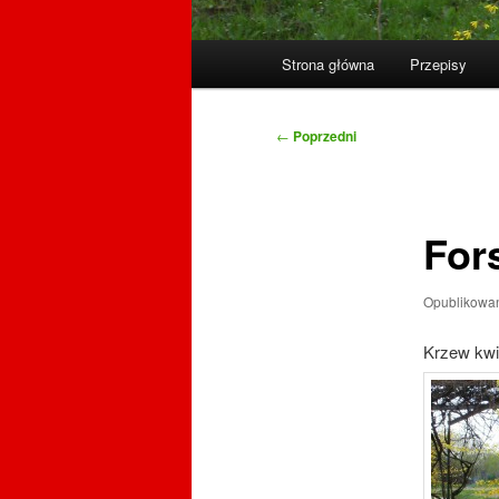
Główne
Strona główna
Przepisy
menu
Nawigacja
←
Poprzedni
wpisu
For
Opublikowa
Krzew kwi