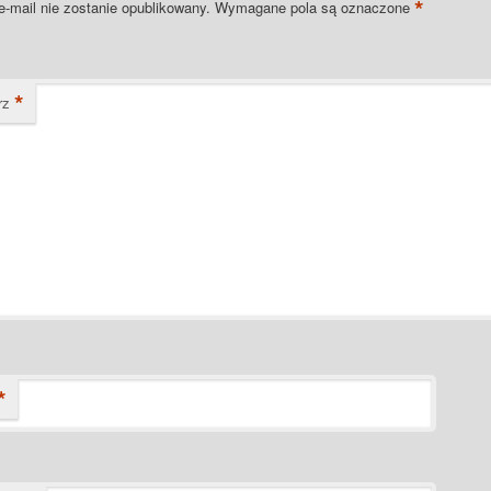
*
e-mail nie zostanie opublikowany.
Wymagane pola są oznaczone
*
rz
*