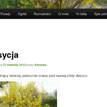
Porady
Ogród
Rozmaitości
O mnie
To lubię
Spis pot
sycja
ny
27 kwietnia 2013
przez
Almanka
tnący wiosną, potocznie znany pod nazwą
złoty deszcz
.