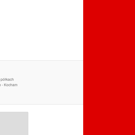
a półkach
ch - Kocham