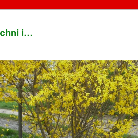
chni i…
!