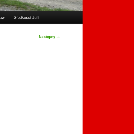
raw
Słodkości Julii
Następny
→