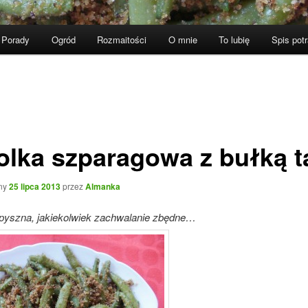
Porady
Ogród
Rozmaitości
O mnie
To lubię
Spis pot
olka szparagowa z bułką t
ny
25 lipca 2013
przez
Almanka
 pyszna, jakiekolwiek zachwalanie zbędne…