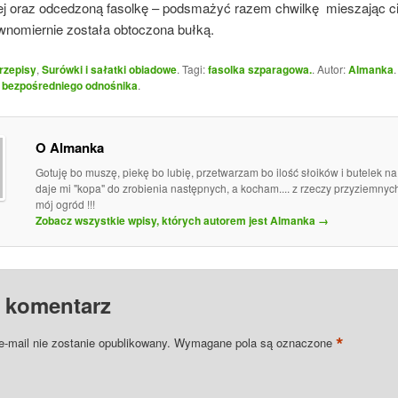
lej oraz odcedzoną fasolkę – podsmażyć razem chwilkę mieszając ci
ównomiernie została obtoczona bułką.
rzepisy
,
Surówki i sałatki obiadowe
. Tagi:
fasolka szparagowa.
. Autor:
Almanka
o
bezpośredniego odnośnika
.
O Almanka
Gotuję bo muszę, piekę bo lubię, przetwarzam bo ilość słoików i butelek n
daje mi "kopa" do zrobienia następnych, a kocham.... z rzeczy przyziemny
mój ogród !!!
Zobacz wszystkie wpisy, których autorem jest Almanka
→
 komentarz
*
e-mail nie zostanie opublikowany.
Wymagane pola są oznaczone