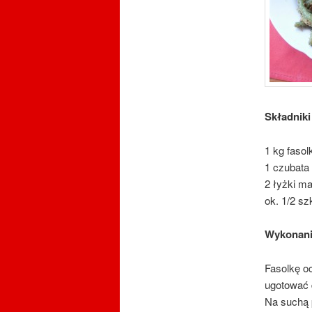
Składniki
1 kg fasol
1 czubata 
2 łyżki ma
ok. 1/2 szk
Wykonan
Fasolkę o
ugotować 
Na suchą p