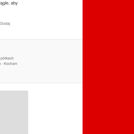
ągle, aby
. Dodaj
a półkach
ch - Kocham