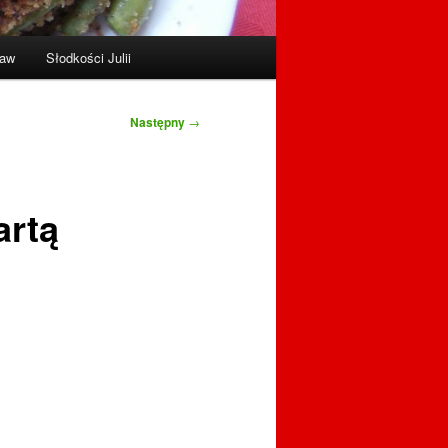
raw
Słodkości Julii
Następny
→
artą