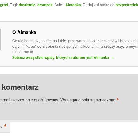
gród
. Tagi:
dwuletnie
,
dzwonek
. Autor:
Almanka
. Dodaj zakładkę do
bezpośredni
O Almanka
Gotuję bo muszę, piekę bo lubię, przetwarzam bo ilość słoików i butelek n
daje mi "kopa" do zrobienia następnych, a kocham.... z rzeczy przyziemny
mój ogród !!!
Zobacz wszystkie wpisy, których autorem jest Almanka
→
 komentarz
*
e-mail nie zostanie opublikowany.
Wymagane pola są oznaczone
*
rz