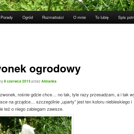
Porady
Ogród
Rozmaitości
O mnie
To lubię
Spis pot
onek ogrodowy
ny
8 czerwca 2013
przez
Almanka
zwonek, rośnie gdzie chce… no tak, tyle razy przesadzam, a i tak w
sce na grządce… szczególnie „uparty” jest ten koloru niebieskiego i
ie też o niego zabiegam zawsze.