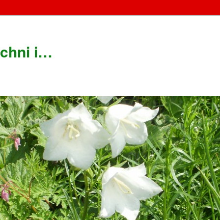
chni i…
!