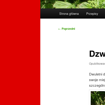
Główne
Strona główna
Przepisy
menu
Nawigacja
←
Poprzedni
wpisu
Dzw
Opublikowa
Dwuletni d
swoje miej
szczególn