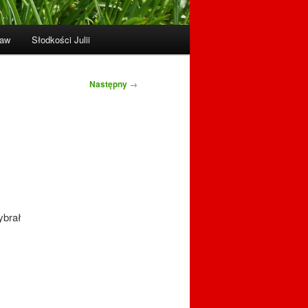
raw
Słodkości Julii
Następny
→
ybrał