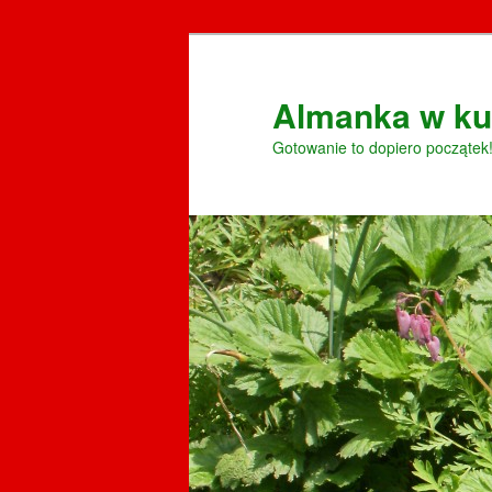
Przeskocz
do
tekstu
Almanka w ku
Gotowanie to dopiero początek