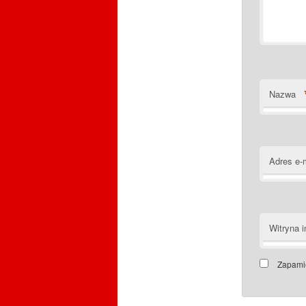
Nazwa
Adres e-
Witryna i
Zapamię