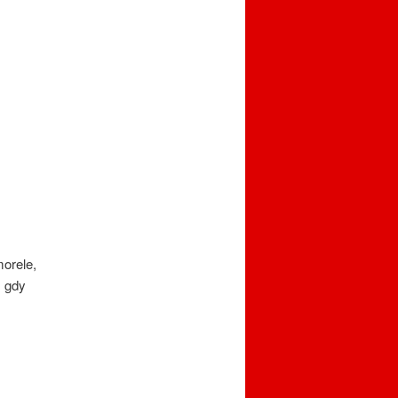
morele,
, gdy