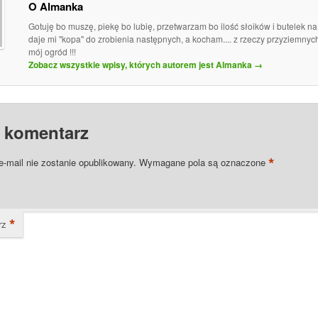
O Almanka
Gotuję bo muszę, piekę bo lubię, przetwarzam bo ilość słoików i butelek n
daje mi "kopa" do zrobienia następnych, a kocham.... z rzeczy przyziemny
mój ogród !!!
Zobacz wszystkie wpisy, których autorem jest Almanka
→
 komentarz
*
e-mail nie zostanie opublikowany.
Wymagane pola są oznaczone
*
rz