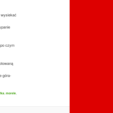
i wysiekać
ypanie
, po czym
gotowaną
e góra-
łka
,
morele
,