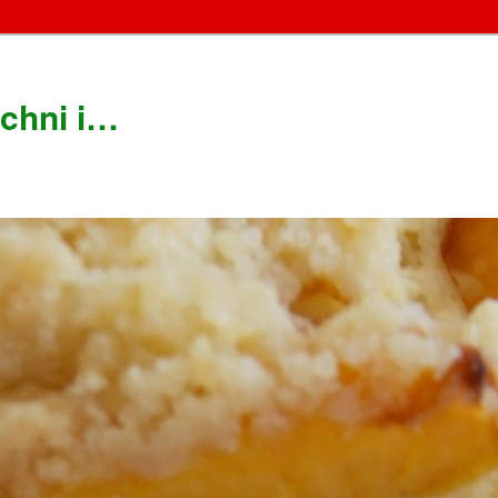
chni i…
!