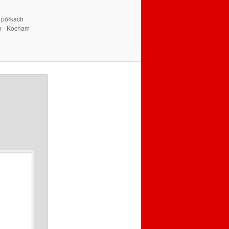
a półkach
ch - Kocham