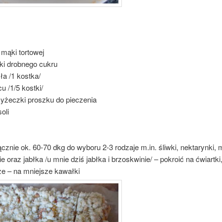
 mąki tortowej
nki drobnego cukru
ła /1 kostka/
u /1/5 kostki/
łyżeczki proszku do pieczenia
oli
ącznie ok. 60-70 dkg do wyboru 2-3 rodzaje m.in. śliwki, nektarynki, 
e oraz jabłka /u mnie dziś jabłka i brzoskwinie/ – pokroić na ćwiartki
e – na mniejsze kawałki