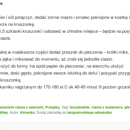
ie
ier i sól połączyć, dodać zimne masło i smalec pokrojone w kostkę 
rze na kruszonkę.
,5 szklanki kruszonki i odstawić w chłodne miejsce – będzie na pos
iasta.
ałej w malakserze części dodać proszek do pieczenia – krótki miks
 jajka i miksować do momentu, aż zrobi się jednolite ciasto.
ożyć do formy /na spód papier do pieczenia/, na wierzchu ułożyć
nnie, dość gęsto, pokrojone owoce /skórką do dołu/ i posypać przy
 kruszonką.
karniku nagrzanym do 170-180 st.C ok.40-45 minut /II poziom grzani
ozostałe ciasta z owocami
,
Przepisy
. Tagi:
brzoskwinie
,
ciasto z malaksera
,
jab
śliwy
. Autor:
Almanka
. Dodaj zakładkę do
bezpośredniego odnośnika
.