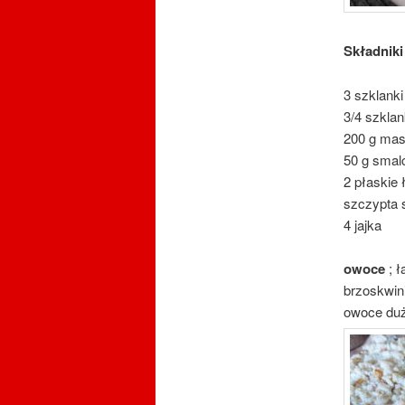
Składniki
3 szklanki
3/4 szkla
200 g mas
50 g smalc
2 płaskie 
szczypta s
4 jajka
owoce
; ł
brzoskwini
owoce duż