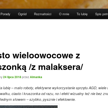
Porady
Ogród
Rozmaitości
O mnie
To lubię
Spis pot
sto wieloowocowe z
szonką /z malaksera/
ny
24 lipca 2018
przez
Almanka
sta lubię – mało roboty, efektywne wykorzystanie sprzętu AGD, wiel
ałku, ciasto i kruszonka od razu, no i efekt wizualny też nie bez zn
 Jednym słowem – szybko, pysznie i efektownie.