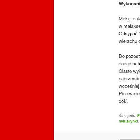
Wykonan
Mąkę, cuk
w malakse
Odsypać 1
wierzchu c
Do pozost
dodać całe
Ciasto wył
naprzemie
wcześniej
Piec w pie
dół/.
Kategorie:
P
nektarynki
,