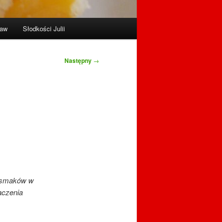
raw
Słodkości Julii
Następny
→
e smaków w
aczenia