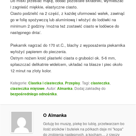
Do miski przesiać mąkę, dodać pozostałe składniki, wymieszać
i zagnieść miękkie, elastyczne ciasto.
Ciasto podzielić na 2 część, z każdej uformować wałek, zawinąć
go w folię spożywczą lub aluminiową i włożyć do lodówki na
minimum 2 godziny /można też zostawić ciasto w lodówce do
następnego dnia/.
Piekarnik nagrzać do 170 st.C., blachy z wyposażenia piekarnika
wyłożyć papierem do pieczenia.
Ostrym nożem kroić plasterki ciasta o grubości ok. 5-6 mm,
spłaszczać delikatnie widelcem, układać na blasze i piec około
12 minut na złoty kolor.
Kategorie:
Ciastka i ciasteczka
,
Przepisy
. Tagi:
ciasteczka
,
ciasteczka miętowe
. Autor:
Almanka
. Dodaj zakładkę do
bezpośredniego odnośnika
.
O Almanka
Gotuję bo muszę, piekę bo lubię, przetwarzam bo
ilość słoików i butelek na półkach daje mi "kopa"
do zrobienia następnych, a kocham.... z rzeczy