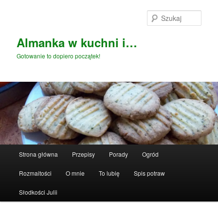
Przeskocz
do
Szuka
tekstu
Almanka w kuchni i…
Gotowanie to dopiero początek!
Główne
Strona główna
Przepisy
Porady
Ogród
menu
Rozmaitości
O mnie
To lubię
Spis potraw
Słodkości Julii