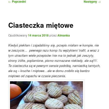
Nawigacja
←
Poprzedni
Następny
→
wpisu
Ciasteczka miętowe
Opublikowany
14 marca 2018
przez
Almanka
Kiedyś piekłam i zajadaliśmy się, przepis miałam w kompie, nie
w zeszycie… pewnego razu komp /tu wężykiem/ trafił, a wraz z
tym utraciłam wiele przepisów /nie ma to jednak jak zeszyty,
strony żółte, poplamione, pismo rozmazane niekiedy, ale są!!!/.
Te ciasteczka są w pewnym sensie podróbą, namiastką tamtych,
ale są – kruche i miętowe…ale w domu zrobiło się bardzo
miętowo od zapachu w czasie pieczenia.