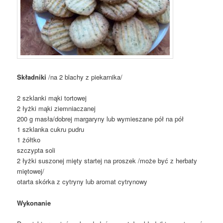
Składniki
/na 2 blachy z piekarnika/
2 szklanki mąki tortowej
2 łyżki mąki ziemniaczanej
200 g masła/dobrej margaryny lub wymieszane pół na pół
1 szklanka cukru pudru
1 żółtko
szczypta soli
2 łyżki suszonej mięty startej na proszek /może być z herbaty
miętowej/
otarta skórka z cytryny lub aromat cytrynowy
Wykonanie