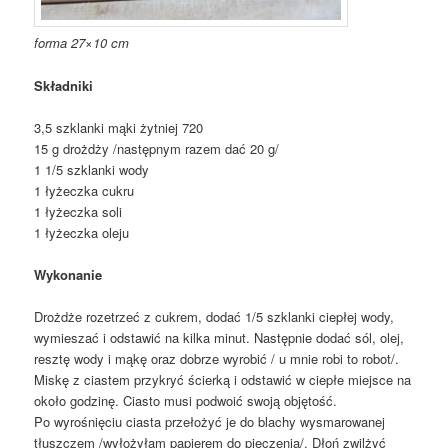
forma 27×10 cm
Składniki
3,5 szklanki mąki żytniej 720
15 g drożdży /następnym razem dać 20 g/
1 1/5 szklanki wody
1 łyżeczka cukru
1 łyżeczka soli
1 łyżeczka oleju
Wykonanie
Drożdże rozetrzeć z cukrem, dodać 1/5 szklanki ciepłej wody,
wymieszać i odstawić na kilka minut. Następnie dodać sól, olej,
resztę wody i mąkę oraz dobrze wyrobić / u mnie robi to robot/.
Miskę z ciastem przykryć ścierką i odstawić w ciepłe miejsce na
około godzinę. Ciasto musi podwoić swoją objętość.
Po wyrośnięciu ciasta przełożyć je do blachy wysmarowanej
tłuszczem /wyłożyłam papierem do pieczenia/. Dłoń zwilżyć