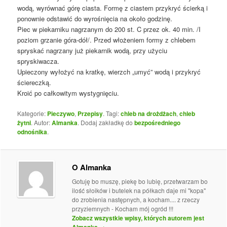
wodą, wyrównać górę ciasta. Formę z ciastem przykryć ścierką i
ponownie odstawić do wyrośnięcia na około godzinę.
Piec w piekarniku nagrzanym do 200 st. C przez ok. 40 min. /I
poziom grzanie góra-dół/. Przed włożeniem formy z chlebem
spryskać nagrzany już piekarnik wodą, przy użyciu
spryskiwacza.
Upieczony wyłożyć na kratkę, wierzch „umyć” wodą i przykryć
ściereczką.
Kroić po całkowitym wystygnięciu.
Kategorie:
Pieczywo
,
Przepisy
. Tagi:
chleb na drożdżach
,
chleb
żytni
. Autor:
Almanka
. Dodaj zakładkę do
bezpośredniego
odnośnika
.
O Almanka
Gotuję bo muszę, piekę bo lubię, przetwarzam bo
ilość słoików i butelek na półkach daje mi "kopa"
do zrobienia następnych, a kocham.... z rzeczy
przyziemnych - Kocham mój ogród !!!
Zobacz wszystkie wpisy, których autorem jest