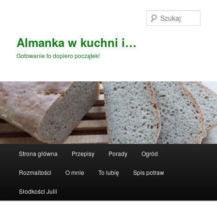
Przeskocz
do
Szuka
tekstu
Almanka w kuchni i…
Gotowanie to dopiero początek!
Główne
Strona główna
Przepisy
Porady
Ogród
menu
Rozmaitości
O mnie
To lubię
Spis potraw
Słodkości Julii