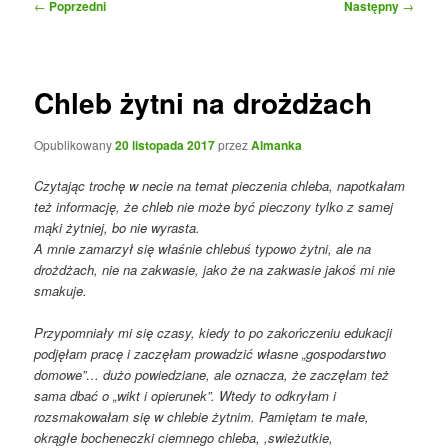
Nawigacja
←
Poprzedni
Następny
→
wpisu
Chleb żytni na drożdżach
Opublikowany
20 listopada 2017
przez
Almanka
Czytając trochę w necie na temat pieczenia chleba, napotkałam
też informację, że chleb nie może być pieczony tylko z samej
mąki żytniej, bo nie wyrasta.
A mnie zamarzył się właśnie chlebuś typowo żytni, ale na
drożdżach, nie na zakwasie, jako że na zakwasie jakoś mi nie
smakuje.
Przypomniały mi się czasy, kiedy to po zakończeniu edukacji
podjęłam pracę i zaczęłam prowadzić własne „gospodarstwo
domowe”… dużo powiedziane, ale oznacza, że zaczęłam też
sama dbać o „wikt i opierunek”. Wtedy to odkryłam i
rozsmakowałam się w chlebie żytnim. Pamiętam te małe,
okrągłe bocheneczki ciemnego chleba, ,swieżutkie,