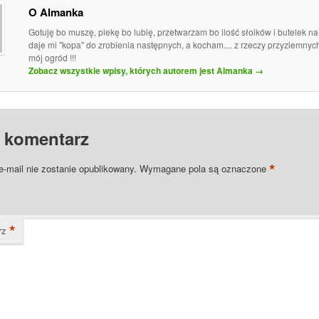
O Almanka
Gotuję bo muszę, piekę bo lubię, przetwarzam bo ilość słoików i butelek n
daje mi "kopa" do zrobienia następnych, a kocham.... z rzeczy przyziemny
mój ogród !!!
Zobacz wszystkie wpisy, których autorem jest Almanka
→
 komentarz
*
e-mail nie zostanie opublikowany.
Wymagane pola są oznaczone
*
rz