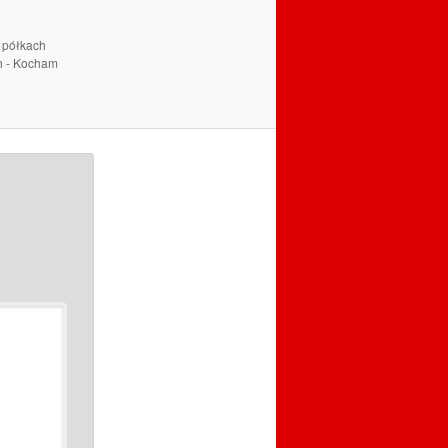
a półkach
ch - Kocham