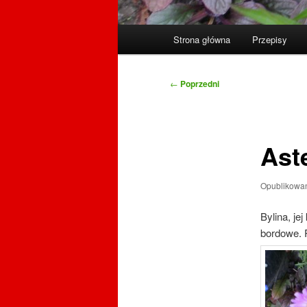
Główne
Strona główna
Przepisy
menu
Nawigacja
←
Poprzedni
wpisu
Ast
Opublikowa
Bylina, je
bordowe. 