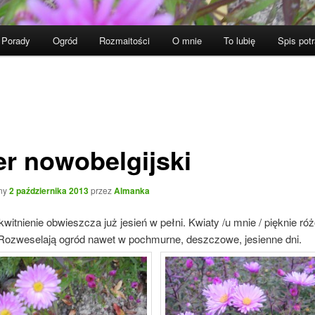
Porady
Ogród
Rozmaitości
O mnie
To lubię
Spis pot
er nowobelgijski
ny
2 października 2013
przez
Almanka
j kwitnienie obwieszcza już jesień w pełni. Kwiaty /u mnie / pięknie ró
Rozweselają ogród nawet w pochmurne, deszczowe, jesienne dni.