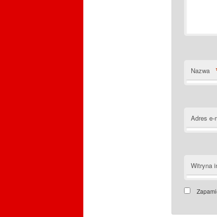
Nazwa
Adres e-
Witryna i
Zapamię