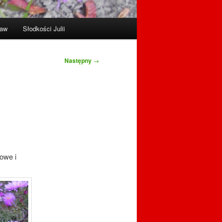
raw
Słodkości Julii
Następny
→
żowe i