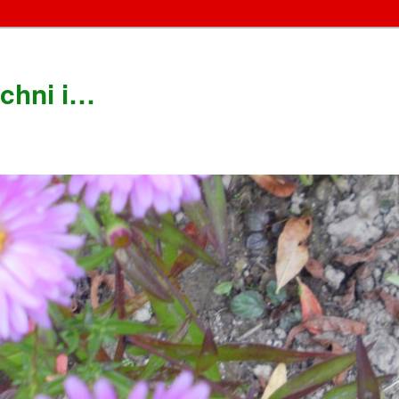
chni i…
!