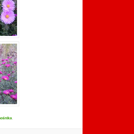
nośnika
.