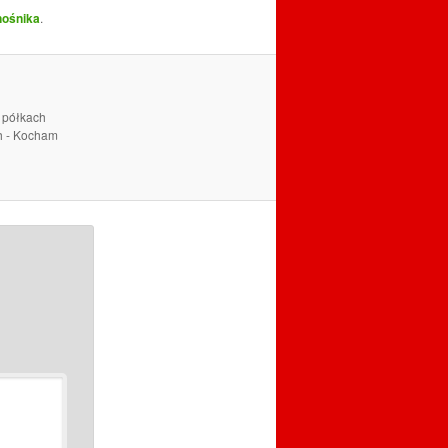
nośnika
.
a półkach
ch - Kocham