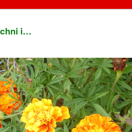
chni i…
!