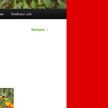
raw
Słodkości Julii
Następny
→