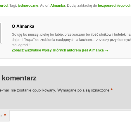
gród
. Tagi:
jednoroczne
. Autor:
Almanka
. Dodaj zakładkę do
bezpośredniego od
O Almanka
Gotuję bo muszę, piekę bo lubię, przetwarzam bo ilość słoików i butelek n
daje mi "kopa" do zrobienia następnych, a kocham.... z rzeczy przyziemny
mój ogród !!!
Zobacz wszystkie wpisy, których autorem jest Almanka
→
 komentarz
*
e-mail nie zostanie opublikowany.
Wymagane pola są oznaczone
*
rz