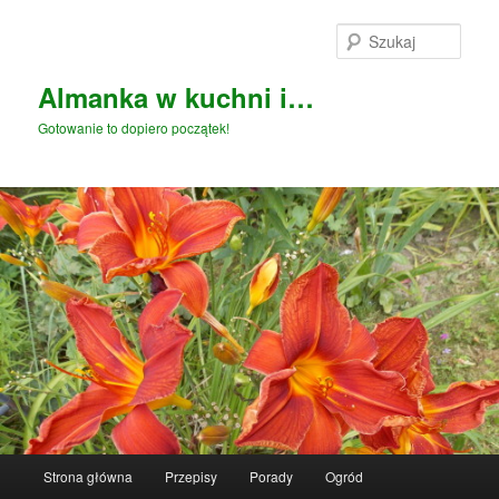
Przeskocz
do
Szuka
tekstu
Almanka w kuchni i…
Gotowanie to dopiero początek!
Główne
Strona główna
Przepisy
Porady
Ogród
menu