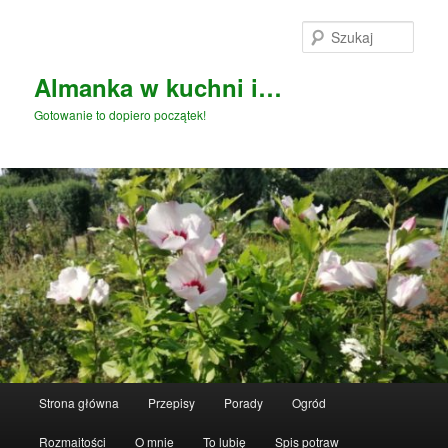
Przeskocz
do
Szuka
tekstu
Almanka w kuchni i…
Gotowanie to dopiero początek!
Główne
Strona główna
Przepisy
Porady
Ogród
menu
Rozmaitości
O mnie
To lubię
Spis potraw