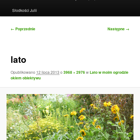
Słodkości Julii
Nawigacja
← Poprzednie
Następne →
po
obrazkach
lato
Opublikowano
12 lipca 2013
o
3968 × 2976
w
Lato w moim ogrodzie
okiem obiektywu