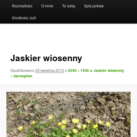
Rozmaitości
O mnie
To lubię
Spis potraw
Słodkości Julii
Nawigacja
po
obrazkach
Jaskier wiosenny
Opublikowano
25 kwietnia 2013
o
2048 × 1536
w
Jaskier wiosenny
– ziarnopłon