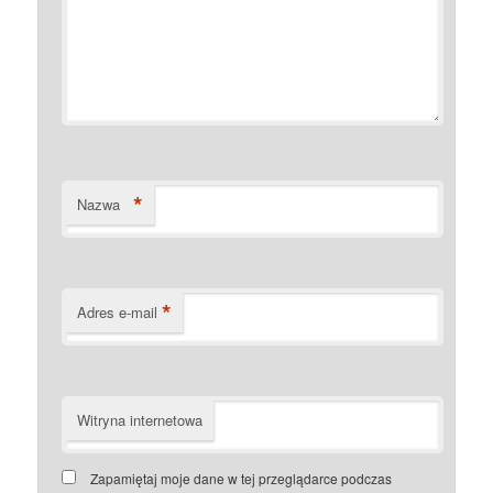
*
Nazwa
*
Adres e-mail
Witryna internetowa
Zapamiętaj moje dane w tej przeglądarce podczas