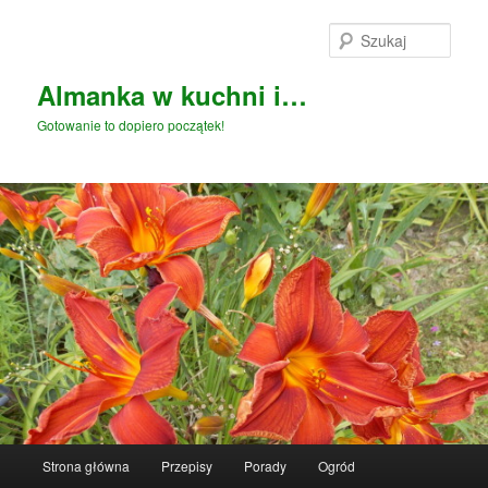
Przeskocz
do
Szuka
tekstu
Almanka w kuchni i…
Gotowanie to dopiero początek!
Główne
Strona główna
Przepisy
Porady
Ogród
menu