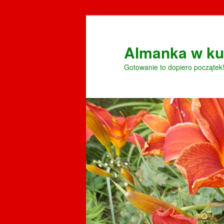
Przeskocz
do
tekstu
Almanka w ku
Gotowanie to dopiero początek