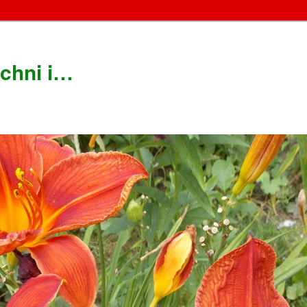
chni i…
!