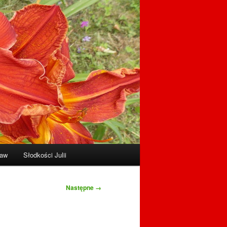
raw
Słodkości Julii
Następne →