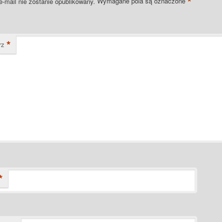
*
e-mail nie zostanie opublikowany.
Wymagane pola są oznaczone
*
rz
*