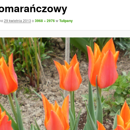
pomarańczowy
ano
29 kwietnia 2013
o
3968 × 2976
w
Tulipany