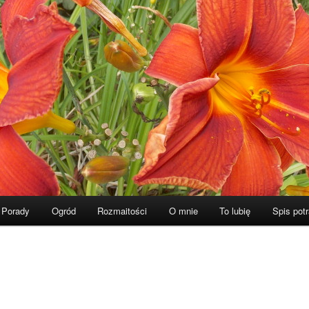
Porady
Ogród
Rozmaitości
O mnie
To lubię
Spis pot