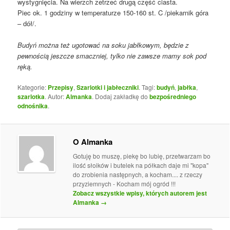
wystygnięcia. Na wierzch zetrzeć drugą część ciasta.
Piec ok. 1 godziny w temperaturze 150-160 st. C /piekarnik góra
– dół/.
Budyń można też ugotować na soku jabłkowym, będzie z
pewnością jeszcze smaczniej, tylko nie zawsze mamy sok pod
ręką.
Kategorie:
Przepisy
,
Szarlotki i jabłeczniki
. Tagi:
budyń
,
jabłka
,
szarlotka
. Autor:
Almanka
. Dodaj zakładkę do
bezpośredniego
odnośnika
.
O Almanka
Gotuję bo muszę, piekę bo lubię, przetwarzam bo
ilość słoików i butelek na półkach daje mi "kopa"
do zrobienia następnych, a kocham.... z rzeczy
przyziemnych - Kocham mój ogród !!!
Zobacz wszystkie wpisy, których autorem jest
Almanka
→