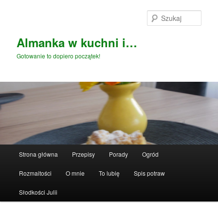
Przeskocz
do
Szuka
tekstu
Almanka w kuchni i…
Gotowanie to dopiero początek!
Główne
Strona główna
Przepisy
Porady
Ogród
menu
Rozmaitości
O mnie
To lubię
Spis potraw
Słodkości Julii