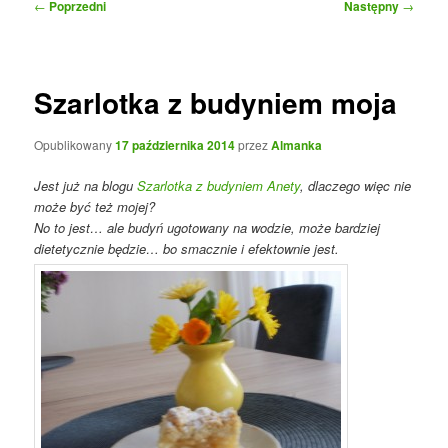
Nawigacja
←
Poprzedni
Następny
→
wpisu
Szarlotka z budyniem moja
Opublikowany
17 października 2014
przez
Almanka
Jest już na blogu
Szarlotka z budyniem Anety
, dlaczego więc nie
może być też mojej?
No to jest… ale budyń ugotowany na wodzie, może bardziej
dietetycznie będzie… bo smacznie i efektownie jest.