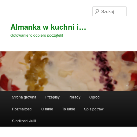
Przeskocz
do
Szuka
tekstu
Almanka w kuchni i…
Gotowanie to dopiero początek!
Główne
Strona główna
Przepisy
Porady
Ogród
menu
Rozmaitości
O mnie
To lubię
Spis potraw
Słodkości Julii