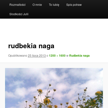
Rozmaitości
O mnie
To lubię
Spis potraw
Słodkości Julii
Nawigacja
po
obrazkach
rudbekia naga
Opublikowano
25 lipca 2013
o
1200 × 1600
w
Rudbekia naga