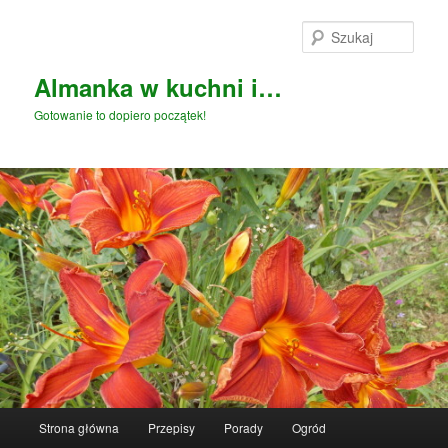
Przeskocz
do
Szuka
tekstu
Almanka w kuchni i…
Gotowanie to dopiero początek!
Główne
Strona główna
Przepisy
Porady
Ogród
menu