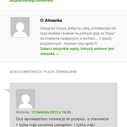
bezpośredniego odnośnika
.
O Almanka
Gotuję bo muszę, piekę bo lubię, przetwarzam bo
ilość słoików i butelek na półkach daje mi "kopa"
do zrobienia następnych, a kocham.... z rzeczy
przyziemnych - Kocham mój ogród !!!
Zobacz wszystkie wpisy, których autorem jest
Almanka
→
JEDEN KOMENTARZ DO “
PLACKI ZIEMNIACZANE
”
Almanka
,
12 kwietnia 2013 o 16:28
:
Dziś wprowadziłam innowację do przepisu, a mianowicie
1 łyżkę mąki pszennej zastąpiłam 1 łyżką mąki