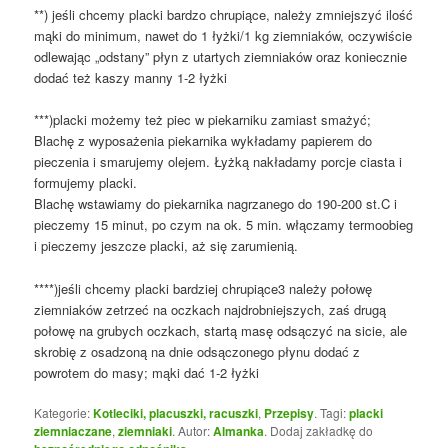
**) jeśli chcemy placki bardzo chrupiące, należy zmniejszyć ilość
mąki do minimum, nawet do 1 łyżki/1 kg ziemniaków, oczywiście
odlewając „odstany” płyn z utartych ziemniaków oraz koniecznie
dodać też kaszy manny 1-2 łyżki
***)placki możemy też piec w piekarniku zamiast smażyć;
Blachę z wyposażenia piekarnika wykładamy papierem do
pieczenia i smarujemy olejem. Łyżką nakładamy porcje ciasta i
formujemy placki.
Blachę wstawiamy do piekarnika nagrzanego do 190-200 st.C i
pieczemy 15 minut, po czym na ok. 5 min. włączamy termoobieg
i pieczemy jeszcze placki, aż się zarumienią.
****)jeśli chcemy placki bardziej chrupiące3 należy połowę
ziemniaków zetrzeć na oczkach najdrobniejszych, zaś drugą
połowę na grubych oczkach, startą masę odsączyć na sicie, ale
skrobię z osadzoną na dnie odsączonego płynu dodać z
powrotem do masy; mąki dać 1-2 łyżki
Kategorie:
Kotleciki, placuszki, racuszki
,
Przepisy
. Tagi:
placki
ziemniaczane
,
ziemniaki
. Autor:
Almanka
. Dodaj zakładkę do