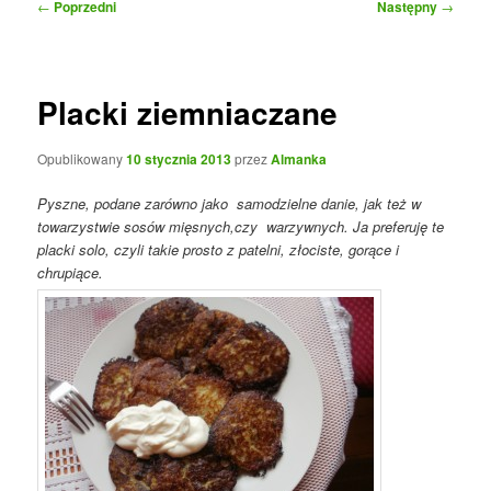
Nawigacja
←
Poprzedni
Następny
→
wpisu
Placki ziemniaczane
Opublikowany
10 stycznia 2013
przez
Almanka
Pyszne, podane zarówno jako samodzielne danie, jak też w
towarzystwie sosów mięsnych,czy warzywnych. Ja preferuję te
placki solo, czyli takie prosto z patelni, złociste, gorące i
chrupiące.