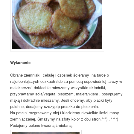
Wykonanie
Obrane ziemniaki, cebulę i czosnek ścieramy na tarce o
najdrobniejszych oczkach /lub za pomocą odpowiedniej tarczy w
malakserze/, dokładnie mieszamy wszystkie składniki,
przyprawiamy solą/vegetą, pieprzem, majerankiem , posypujemy
mąką i dokładnie mieszamy. Jeśli chcemy, aby placki były
pulchne, dodajemy szczyptę proszku do pieczenia.
Na patelni rozgrzewamy olej i kładziemy niewielkie ilości masy
ziemniaczanej. Smażymy na złoty kolor z obu stron.***) , ****)
Podajemy polane kwaśną śmietaną.