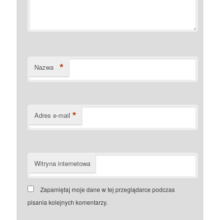
*
Nazwa
*
Adres e-mail
Witryna internetowa
Zapamiętaj moje dane w tej przeglądarce podczas
pisania kolejnych komentarzy.