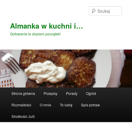
Przeskocz
do
Szuka
tekstu
Almanka w kuchni i…
Gotowanie to dopiero początek!
Główne
Strona główna
Przepisy
Porady
Ogród
menu
Rozmaitości
O mnie
To lubię
Spis potraw
Słodkości Julii