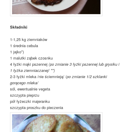
Składniki
1-1,25 kg ziemniaków
1 średnia cebula
1 jajko*)
1 malutki ząbek czosnku
4 łyżki mąki pszennej /
po zmianie 3 łyżki pszennej lub grysiku i
1 łyżka ziemniaczanej/ **)
2-3 łyżki mleka /nie ściemnieją/ /
po zmianie 1/2 szklanki
gorącego mleka/
sól, ewentualnie vegeta
szczypta pieprzu
pół łyżeczki majeranku
szczypta proszku do pieczenia