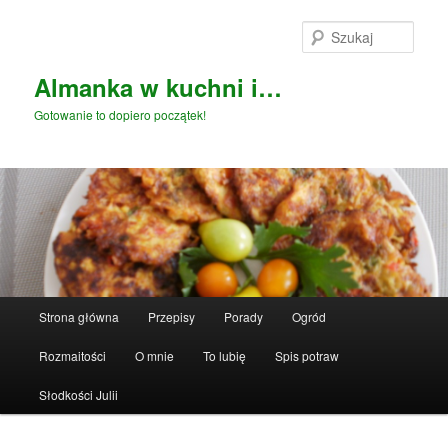
Przeskocz
do
Szuka
tekstu
Almanka w kuchni i…
Gotowanie to dopiero początek!
Główne
Strona główna
Przepisy
Porady
Ogród
menu
Rozmaitości
O mnie
To lubię
Spis potraw
Słodkości Julii