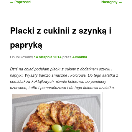
Nawigacja
←
Poprzedni
Następny
→
wpisu
Placki z cukinii z szynką i
papryką
Opublikowany
14 sierpnia 2014
przez
Almanka
Dziś na obiad podałam placki z cukinii z dodatkiem szynki i
papryki. Wyszły bardzo smaczne i kolorowe. Do tego sałatka z
pomidorków koktajlowych, równie kolorowa, bo pomidory
czerwone, żółte i pomarańczowe i do tego fioletowa szalotka.