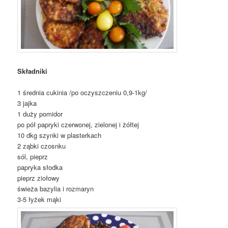
Składniki
1 średnia cukinia /po oczyszczeniu 0,9-1kg/
3 jajka
1 duży pomidor
po pół papryki czerwonej, zielonej i żółtej
10 dkg szynki w plasterkach
2 ząbki czosnku
sól, pieprz
papryka słodka
pieprz ziołowy
świeża bazylia i rozmaryn
3-5 łyżek mąki