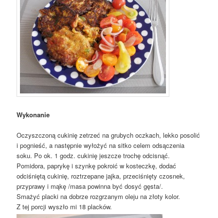
Wykonanie
Oczyszczoną cukinię zetrzeć na grubych oczkach, lekko posolić
i pognieść, a następnie wyłożyć na sitko celem odsączenia
soku. Po ok. 1 godz. cukinię jeszcze trochę odcisnąć.
Pomidora, paprykę i szynkę pokroić w kosteczkę, dodać
odciśniętą cukinię, roztrzepane jajka, przeciśnięty czosnek,
przyprawy i mąkę /masa powinna być dosyć gęsta/.
Smażyć placki na dobrze rozgrzanym oleju na złoty kolor.
Z tej porcji wyszło mi 18 placków.