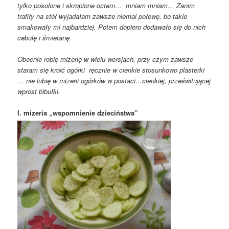
tylko posolone i skropione octem… mniam mniam… Zanim
trafiły na stół wyjadałam zawsze niemal połowę, bo takie
smakowały mi najbardziej. Potem dopiero dodawało się do nich
cebulę i śmietanę
.
Obecnie robię mizerię w wielu wersjach, przy czym zawsze
staram się kroić ogórki ręcznie w cienkie stosunkowo plasterki
… nie lubię w mizerii ogórków w postaci…cienkiej, prześwitującej
wprost bibułki.
I. mizeria „wspomnienie dzieciństwa”