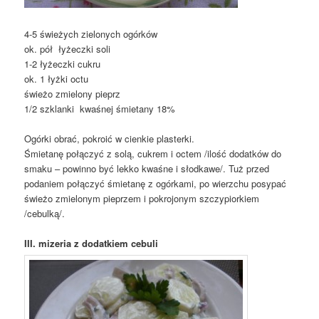
4-5 świeżych zielonych ogórków
ok. pół łyżeczki soli
1-2 łyżeczki cukru
ok. 1 łyżki octu
świeżo zmielony pieprz
1/2 szklanki kwaśnej śmietany 18%
Ogórki obrać, pokroić w cienkie plasterki.
Śmietanę połączyć z solą, cukrem i octem /ilość dodatków do
smaku – powinno być lekko kwaśne i słodkawe/. Tuż przed
podaniem połączyć śmietanę z ogórkami, po wierzchu posypać
świeżo zmielonym pieprzem i pokrojonym szczypiorkiem
/cebulką/.
III. mizeria z dodatkiem cebuli