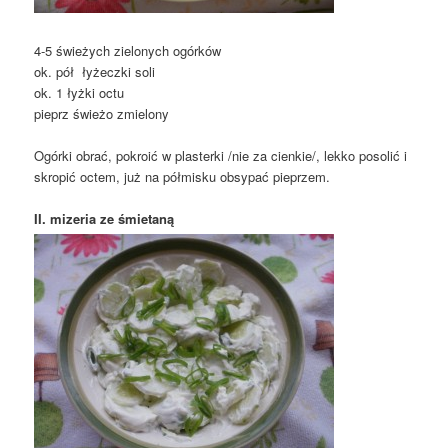
4-5 świeżych zielonych ogórków
ok. pół łyżeczki soli
ok. 1 łyżki octu
pieprz świeżo zmielony
Ogórki obrać, pokroić w plasterki /nie za cienkie/, lekko posolić i
skropić octem, już na półmisku obsypać pieprzem.
II. mizeria ze śmietaną