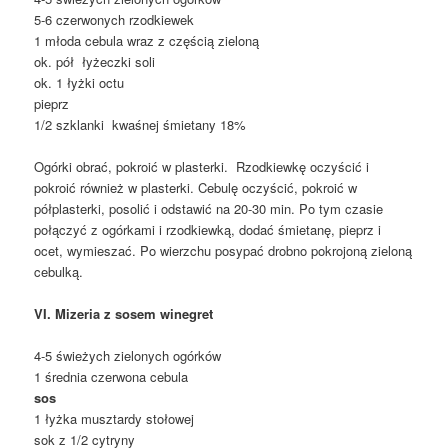
5-6 czerwonych rzodkiewek
1 młoda cebula wraz z częścią zieloną
ok. pół łyżeczki soli
ok. 1 łyżki octu
pieprz
1/2 szklanki kwaśnej śmietany 18%
Ogórki obrać, pokroić w plasterki. Rzodkiewkę oczyścić i
pokroić również w plasterki. Cebulę oczyścić, pokroić w
półplasterki, posolić i odstawić na 20-30 min. Po tym czasie
połączyć z ogórkami i rzodkiewką, dodać śmietanę, pieprz i
ocet, wymieszać. Po wierzchu posypać drobno pokrojoną zieloną
cebulką.
VI. Mizeria z sosem winegret
4-5 świeżych zielonych ogórków
1 średnia czerwona cebula
sos
1 łyżka musztardy stołowej
sok z 1/2 cytryny