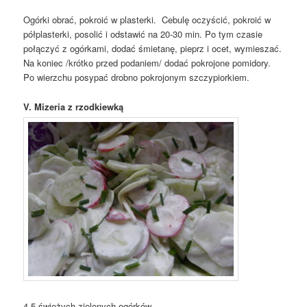
Ogórki obrać, pokroić w plasterki. Cebulę oczyścić, pokroić w
półplasterki, posolić i odstawić na 20-30 min. Po tym czasie
połączyć z ogórkami, dodać śmietanę, pieprz i ocet, wymieszać.
Na koniec /krótko przed podaniem/ dodać pokrojone pomidory.
Po wierzchu posypać drobno pokrojonym szczypiorkiem.
V. Mizeria z rzodkiewką
4-5 świeżych zielonych ogórków