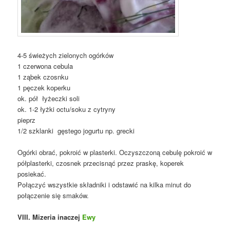
4-5 świeżych zielonych ogórków
1 czerwona cebula
1 ząbek czosnku
1 pęczek koperku
ok. pół łyżeczki soli
ok. 1-2 łyżki octu/soku z cytryny
pieprz
1/2 szklanki gęstego jogurtu np. grecki
Ogórki obrać, pokroić w plasterki. Oczyszczoną cebulę pokroić w
półplasterki, czosnek przecisnąć przez praskę, koperek
posiekać.
Połączyć wszystkie składniki i odstawić na kilka minut do
połączenie się smaków.
VIII. Mizeria inaczej
Ewy