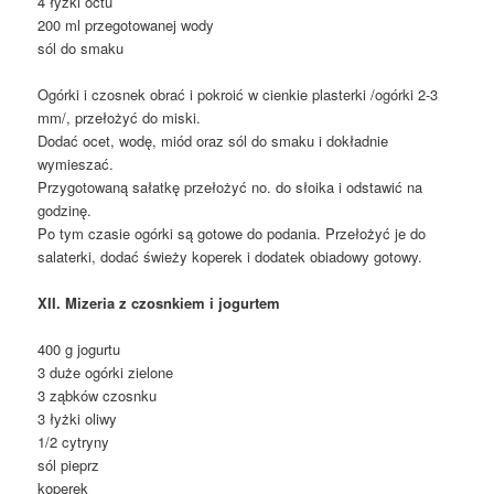
4 łyżki octu
200 ml przegotowanej wody
sól do smaku
Ogórki i czosnek obrać i pokroić w cienkie plasterki /ogórki 2-3
mm/, przełożyć do miski.
Dodać ocet, wodę, miód oraz sól do smaku i dokładnie
wymieszać.
Przygotowaną sałatkę przełożyć no. do słoika i odstawić na
godzinę.
Po tym czasie ogórki są gotowe do podania. Przełożyć je do
salaterki, dodać świeży koperek i dodatek obiadowy gotowy.
XII. Mizeria z czosnkiem i jogurtem
400 g jogurtu
3 duże ogórki zielone
3 ząbków czosnku
3 łyżki oliwy
1/2 cytryny
sól pieprz
koperek