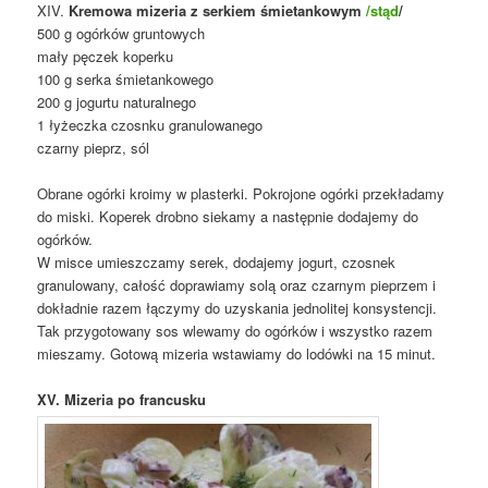
XIV.
Kremowa mizeria z serkiem śmietankowym
/stąd
/
500 g ogórków gruntowych
mały pęczek koperku
100 g serka śmietankowego
200 g jogurtu naturalnego
1 łyżeczka czosnku granulowanego
czarny
pieprz,
sól
Obrane ogórki kroimy w plasterki. Pokrojone ogórki przekładamy
do miski. Koperek drobno siekamy a następnie dodajemy do
ogórków.
W misce umieszczamy serek, dodajemy jogurt, czosnek
granulowany, całość doprawiamy solą oraz czarnym pieprzem i
dokładnie razem łączymy do uzyskania jednolitej konsystencji.
Tak przygotowany sos wlewamy do ogórków i wszystko razem
mieszamy. Gotową mizeria wstawiamy do lodówki na 15 minut.
XV. Mizeria po francusku