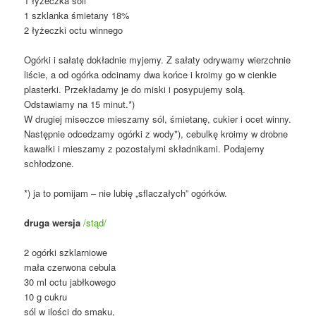
1 łyżeczka soli
1 szklanka śmietany 18%
2 łyżeczki octu winnego
Ogórki i sałatę dokładnie myjemy. Z sałaty odrywamy wierzchnie
liście, a od ogórka odcinamy dwa końce i kroimy go w cienkie
plasterki. Przekładamy je do miski i posypujemy solą.
Odstawiamy na 15 minut.*)
W drugiej miseczce mieszamy sól, śmietanę, cukier i ocet winny.
Następnie odcedzamy ogórki z wody*), cebulkę kroimy w drobne
kawałki i mieszamy z pozostałymi składnikami. Podajemy
schłodzone.
*) ja to pomijam – nie lubię „sflaczałych” ogórków.
druga wersja
/stąd/
2 ogórki szklarniowe
mała czerwona cebula
30 ml octu jabłkowego
10 g cukru
sól w ilości do smaku,