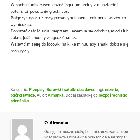
W osobnej misce wymieszać jogurt naturalny z musztardą i
octem, aż powstanie gładki sos.
Połączyć ogórki z przygotowanym sosem i dokładnie wszystko
wymieszać.
Doprawić całość solą, pieprzem i ewentualnie odrobiną miodu lub
cukru, jeśli chcęmy złagodzić smak.
Wstawić mizerię do lodówki na kilka minut, aby smaki dobrze się
przegryzły.
Kategorie:
Przepisy
,
Surówki i sałatki obiadowe
. Tagi:
mizeria
,
ogórki świeże
. Autor:
Almanka
. Dodaj zakładkę do
bezpośredniego
odnośnika
.
O Almanka
Gotuję bo muszę, piekę bo lubię, przetwarzam bo
ilość słoików i butelek na półkach daje mi "kopa"