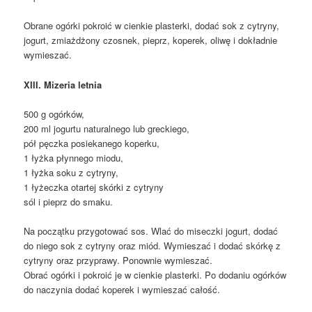
Obrane ogórki pokroić w cienkie plasterki, dodać sok z cytryny,
jogurt, zmiażdżony czosnek, pieprz, koperek, oliwę i dokładnie
wymieszać.
XIII. Mizeria letnia
500 g ogórków,
200 ml jogurtu naturalnego lub greckiego,
pół pęczka posiekanego koperku,
1 łyżka płynnego miodu,
1 łyżka soku z cytryny,
1 łyżeczka otartej skórki z cytryny
sól i pieprz do smaku.
Na początku przygotować sos. Wlać do miseczki jogurt, dodać
do niego sok z cytryny oraz miód. Wymieszać i dodać skórkę z
cytryny oraz przyprawy. Ponownie wymieszać.
Obrać ogórki i pokroić je w cienkie plasterki. Po dodaniu ogórków
do naczynia dodać koperek i wymieszać całość.