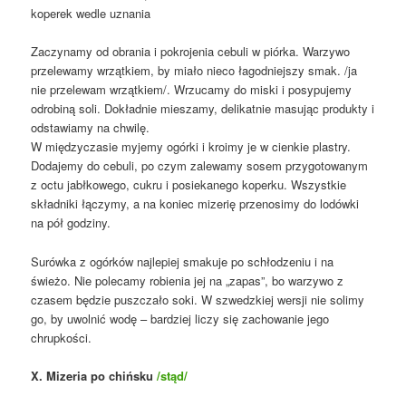
koperek wedle uznania
Zaczynamy od obrania i pokrojenia cebuli w piórka. Warzywo
przelewamy wrzątkiem, by miało nieco łagodniejszy smak. /ja
nie przelewam wrzątkiem/. Wrzucamy do miski i posypujemy
odrobiną soli. Dokładnie mieszamy, delikatnie masując produkty i
odstawiamy na chwilę.
W międzyczasie myjemy ogórki i kroimy je w cienkie plastry.
Dodajemy do cebuli, po czym zalewamy sosem przygotowanym
z octu jabłkowego, cukru i posiekanego koperku. Wszystkie
składniki łączymy, a na koniec mizerię przenosimy do lodówki
na pół godziny.
Surówka z ogórków najlepiej smakuje po schłodzeniu i na
świeżo. Nie polecamy robienia jej na „zapas”, bo warzywo z
czasem będzie puszczało soki. W szwedzkiej wersji nie solimy
go, by uwolnić wodę – bardziej liczy się zachowanie jego
chrupkości.
X. Mizeria po chińsku
/stąd/