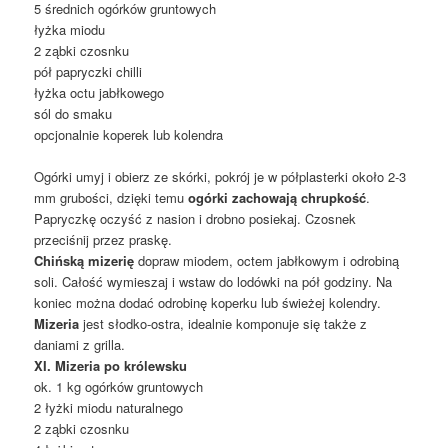
5 średnich ogórków gruntowych
łyżka miodu
2 ząbki czosnku
pół papryczki chilli
łyżka octu jabłkowego
sól do smaku
opcjonalnie koperek lub kolendra
Ogórki umyj i obierz ze skórki, pokrój je w półplasterki około 2-3
mm grubości, dzięki temu
ogórki zachowają chrupkość
.
Papryczkę oczyść z nasion i drobno posiekaj. Czosnek
przeciśnij przez praskę.
Chińską mizerię
dopraw miodem, octem jabłkowym i odrobiną
soli. Całość wymieszaj i wstaw do lodówki na pół godziny. Na
koniec można dodać odrobinę koperku lub świeżej kolendry.
Mizeria
jest słodko-ostra, idealnie komponuje się także z
daniami z grilla.
XI. Mizeria po królewsku
ok. 1 kg ogórków gruntowych
2 łyżki miodu naturalnego
2 ząbki czosnku