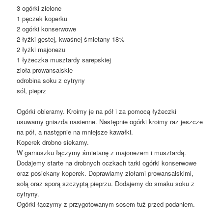
3 ogórki zielone
1 pęczek koperku
2 ogórki konserwowe
2 łyżki gęstej, kwaśnej śmietany 18%
2 łyżki majonezu
1 łyżeczka musztardy sarepskiej
zioła prowansalskie
odrobina soku z cytryny
sól, pieprz
Ogórki obieramy. Kroimy je na pół i za pomocą łyżeczki
usuwamy gniazda nasienne. Następnie ogórki kroimy raz jeszcze
na pół, a następnie na mniejsze kawałki.
Koperek drobno siekamy.
W garnuszku łączymy śmietanę z majonezem i musztardą.
Dodajemy starte na drobnych oczkach tarki ogórki konserwowe
oraz posiekany koperek. Doprawiamy ziołami prowansalskimi,
solą oraz sporą szczyptą pieprzu. Dodajemy do smaku soku z
cytryny.
Ogórki łączymy z przygotowanym sosem tuż przed podaniem.