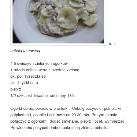
tu z
cebulą czerwoną
4-5 świeżych zielonych ogórków
1 młoda cebula wraz z częścią zieloną
ok. pół łyżeczki soli
ok. 1 łyżki octu
pieprz
1/2 szklanki kwaśnej śmietany 18%
Ogórki obrać, pokroić w plasterki. Cebulę oczyścić, pokroić w
półplasterki, posolić i odstawić na 20-30 min. Po tym czasie
połączyć z ogórkami, dodać śmietanę, pieprz i ocet, wymieszać.
Po wierzchu posypać drobno pokrojoną zieloną cebulką.