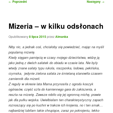
Nawigacja
←
Poprzedni
Następny
→
wpisu
Mizeria – w kilku odsłonach
Opublikowany
8 lipca 2015
przez
Almanka
Niby nic, a jednak coś, chciałoby się powiedzieć, mając na myśli
popularną mizerię.
Kiedy sięgam pamięcią w czasy mojego dzieciństwa, widzę ją
jako jedną z dwóch sałatek do obiadu w czasie lata. Nie były
wtedy znane sałaty typu rukola, roszponka, lodowa, pekińska,
rzymska, jedynie zielona sałata ze śmietaną stanowiła czasem
zamiennik dla mizerii.
Z reguły w okresie lata Mama przynosiła z ogrodu koszyk
ogórasów, część szła do kamiennego gara do zakiszenia, a
reszta na mizerię. Zawsze robiło się jej ogromną michę, prawie
jak dla pułku wojska. Uwielbiałam ten charakterystyczny zapach
roznoszący się po kuchni w trakcie ich krojenia, no i ten smak…
najbardziej lubiłam takie chrupiące, zaraz po pokrojeniu, lekko