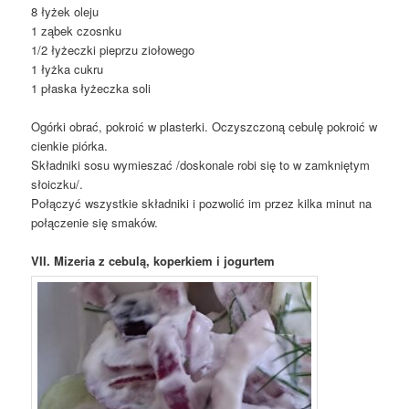
8 łyżek oleju
1 ząbek czosnku
1/2 łyżeczki pieprzu ziołowego
1 łyżka cukru
1 płaska łyżeczka soli
Ogórki obrać, pokroić w plasterki. Oczyszczoną cebulę pokroić w
cienkie piórka.
Składniki sosu wymieszać /doskonale robi się to w zamkniętym
słoiczku/.
Połączyć wszystkie składniki i pozwolić im przez kilka minut na
połączenie się smaków.
VII. Mizeria z cebulą, koperkiem i jogurtem