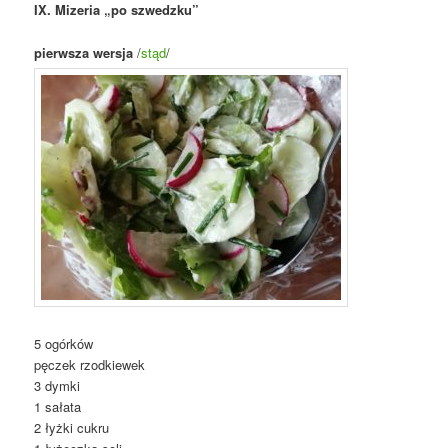
IX. Mizeria „po szwedzku”
pierwsza wersja
/
stąd
/
5 ogórków
pęczek rzodkiewek
3 dymki
1 sałata
2 łyżki cukru