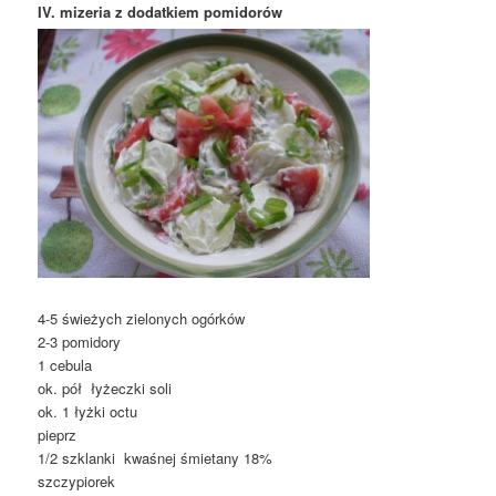
IV. mizeria z dodatkiem pomidorów
4-5 świeżych zielonych ogórków
2-3 pomidory
1 cebula
ok. pół łyżeczki soli
ok. 1 łyżki octu
pieprz
1/2 szklanki kwaśnej śmietany 18%
szczypiorek