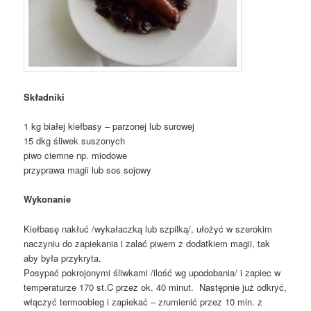
Składniki
1 kg białej kiełbasy – parzonej lub surowej
15 dkg śliwek suszonych
piwo ciemne np. miodowe
przyprawa magii lub sos sojowy
Wykonanie
Kiełbasę nakłuć /wykałaczką lub szpilką/, ułożyć w szerokim
naczyniu do zapiekania i zalać piwem z dodatkiem magii, tak
aby była przykryta.
Posypać pokrojonymi śliwkami /ilość wg upodobania/ i zapiec w
temperaturze 170 st.C przez ok. 40 minut. Następnie już odkryć,
włączyć termoobieg i zapiekać – zrumienić przez 10 min. z