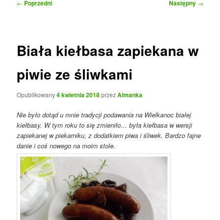
Nawigacja
←
Poprzedni
Następny
→
wpisu
Biała kiełbasa zapiekana w
piwie ze śliwkami
Opublikowany
4 kwietnia 2018
przez
Almanka
Nie było dotąd u mnie tradycji podawania na Wielkanoc białej
kiełbasy. W tym roku to się zmieniło… była kiełbasa w wersji
zapiekanej w piekarniku, z dodatkiem piwa i śliwek. Bardzo fajne
danie i coś nowego na moim stole.