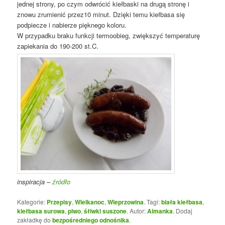
jednej strony, po czym odwrócić kiełbaski na drugą stronę i
znowu zrumienić przez10 minut. Dzięki temu kiełbasa się
podpiecze i nabierze pięknego koloru.
W przypadku braku funkcji termoobieg, zwiększyć temperaturę
zapiekania do 190-200 st.C.
inspiracja –
źródło
Kategorie:
Przepisy
,
Wielkanoc
,
Wieprzowina
. Tagi:
biała kiełbasa
,
kiełbasa surowa
,
piwo
,
śłiwki suszone
. Autor:
Almanka
. Dodaj
zakładkę do
bezpośredniego odnośnika
.