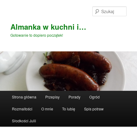
Przeskocz
do
Szuka
tekstu
Almanka w kuchni i…
Gotowanie to dopiero początek!
Główne
Strona główna
Przepisy
Porady
Ogród
menu
Rozmaitości
O mnie
To lubię
Spis potraw
Słodkości Julii